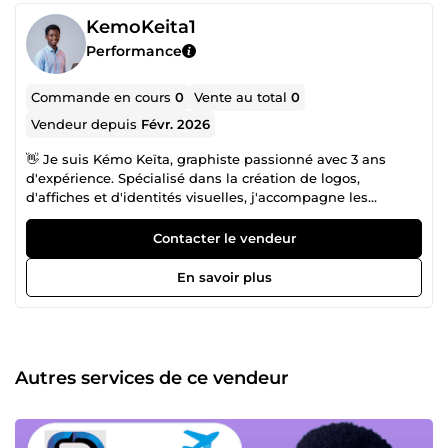
KemoKeita1
Performance
Commande en cours
0
Vente au total
0
Vendeur depuis
Févr. 2026
👋 Je suis Kémo Keïta, graphiste passionné avec 3 ans
d'expérience. Spécialisé dans la création de logos,
d'affiches et d'identités visuelles, j'accompagne les
entreprises qui n'ont pas encore d'image de marque à se
démarquer. En plus de cela, je monte des vidéos
Contacter le vendeur
publicitaires qui captent l'attention et boostent la visibilité.
💻 J'ai suivi des formations de qualité sur l'utilisation des
En savoir plus
logiciels Adobe Photoshop, Illustrator et Premiere Pro, et
j'ai été certifié en 2022. Ces compétences me permettent
de livrer des créations graphiques et vidéos d'un niveau
professionnel pour chaque projet. Si tu cherches à
renforcer ton image de marque avec des visuels qui
Autres services de ce vendeur
marquent et des vidéos percutantes, n'hésite pas à me
contacter !