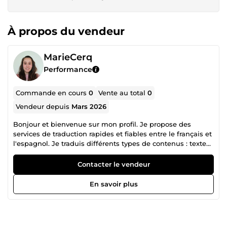
À propos du vendeur
MarieCerq
Performance
Commande en cours
0
Vente au total
0
Vendeur depuis
Mars 2026
Bonjour et bienvenue sur mon profil. Je propose des
services de traduction rapides et fiables entre le français et
l'espagnol. Je traduis différents types de contenus : textes
simples emails professionnels articles descriptions de
produits documents personnels ✔ Traduction naturelle et
Contacter le vendeur
claire ✔ Respect du sens du texte original ✔ Livraison
rapide Mon objectif est de vous fournir une traduction
En savoir plus
précise et de qualité.