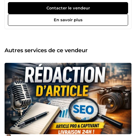
événements, etc.). Mon objectif : transformer vos rushs en
vidéos dynamiques, modernes et prêtes à séduire votre
Contacter le vendeur
audience. Je maîtrise les techniques de montage,
d’habillage graphique et de storytelling pour donner du
En savoir plus
rythme et de l’émotion à vos vidéos. Chaque projet est
unique : je m’adapte à votre style, vos objectifs et votre
public pour un rendu sur-mesure. De la simple découpe
au montage complet avec effets, transitions et musique, je
prends en main vos vidéos de A à Z.
Autres services de ce vendeur