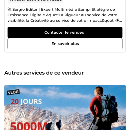
🚀 Sergio Editor | Expert Multimédia &amp; Stratégie de
Croissance Digitale &quot;La Rigueur au service de votre
visibilité, la Créativité au service de votre impact.&quot; 🌟
Bienvenue dans l'univers de Sergio Editor Vous êtes
entrepreneur, créateur de contenu ou dirigeant de TPE ?
Contacter le vendeur
Vous savez que pour réussir aujourd'hui, il ne suffit pas
d'être présent en ligne : il faut être irréprochable. Fort de
En savoir plus
10 ans d'expertise en graphisme et 5 ans en montage
vidéo, j'ai conçu un écosystème de services pour libérer
votre temps et propulser votre business. Je ne vends pas
de simples prestations, je construis votre succès en
maîtrisant les meilleurs outils du marché (Suite Adobe,
Autres services de ce vendeur
Canva, CapCut) autour de 3 piliers stratégiques : 🎨 IMAGE :
Design graphique haute performance et miniatures
YouTube à fort taux de clic (CTR). Création de visuels
percutants via Photoshop, Illustrator et Canva pour une
identité visuelle d'élite. 🎬 VIDÉO : Montages dynamiques
et immersifs (Reels, TikTok, Shorts). Maîtrise du rythme, du
sound design et de la rétention sur Adobe Premiere Pro,
After Effects et CapCut. 🔥 Pourquoi choisir Sergio Editor ?
Parce que chaque projet est traité avec une rigueur
chirurgicale. Mon objectif est simple : vous fournir des