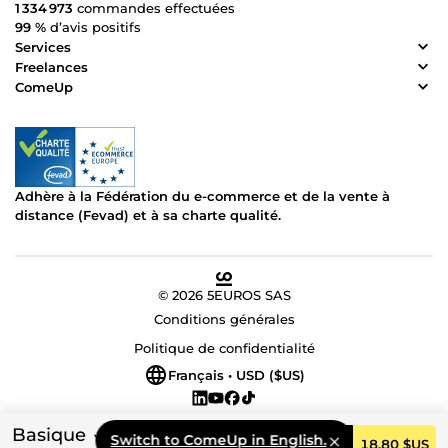
1 334 973
commandes effectuées
99 %
d’avis positifs
Services
Freelances
ComeUp
Adhère à la Fédération du e-commerce et de la vente à
distance (Fevad) et à sa charte qualité.
© 2026 5EUROS SAS
Conditions générales
Politique de confidentialité
Français • USD ($US)
Basique
Switch to ComeUp in English.
Commander
18,80 $US