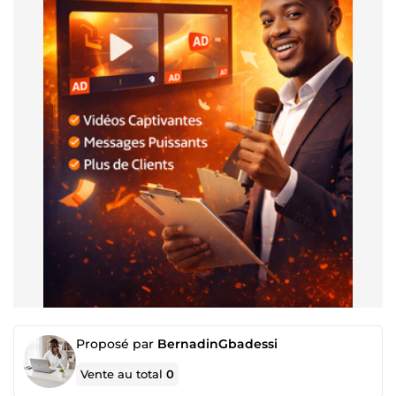
Proposé par
BernadinGbadessi
Vente au total
0