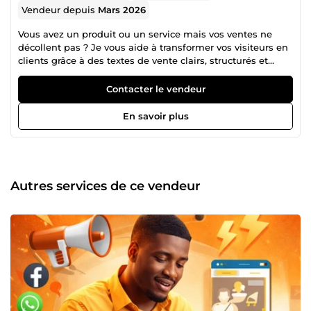
Vendeur depuis
Mars 2026
Vous avez un produit ou un service mais vos ventes ne
décollent pas ? Je vous aide à transformer vos visiteurs en
clients grâce à des textes de vente clairs, structurés et
persuasifs. Spécialisé en copywriting assisté par l’IA, je
rédige des contenus efficaces pour : ✔ Pages de vente ✔
Contacter le vendeur
Descriptions produits ✔ Publications réseaux sociaux ✔
Emails marketing Mon objectif est simple : vous aider à
En savoir plus
attirer plus d’attention et générer plus de ventes grâce à
des mots stratégiques. Professionnel, sérieux et réactif, je
m’engage à fournir un travail de qualité adapté à vos
besoins.
Autres services de ce vendeur