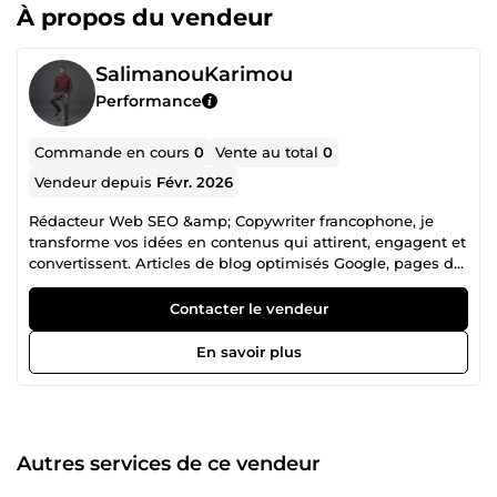
À propos du vendeur
SalimanouKarimou
Performance
Commande en cours
0
Vente au total
0
Vendeur depuis
Févr. 2026
Rédacteur Web SEO &amp; Copywriter francophone, je
transforme vos idées en contenus qui attirent, engagent et
convertissent. Articles de blog optimisés Google, pages de
vente percutantes, emails marketing qui vendent, fiches
produit engageantes ou contenus réseaux sociaux. Je
Contacter le vendeur
m'adapte à votre univers et à vos objectifs business.
J'utilise SEMrush et Google Analytics pour produire des
En savoir plus
contenus data-driven : chaque mot est choisi pour
performer, pas juste pour remplir une page. Livraison dans
les délais Contenu 100% original Révisions incluses
Réponse sous 24h Parcourez mes services et commandez
directement, ou contactez-moi pour un service sur mesure.
Autres services de ce vendeur