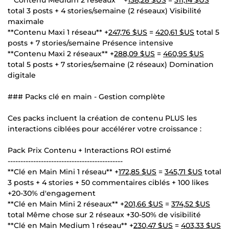
total 3 posts + 4 stories/semaine (2 réseaux) Visibilité
maximale
**Contenu Maxi 1 réseau** +
247,76 $US
=
420,61 $US
total 5
posts + 7 stories/semaine Présence intensive
**Contenu Maxi 2 réseaux** +
288,09 $US
=
460,95 $US
total 5 posts + 7 stories/semaine (2 réseaux) Domination
digitale
### Packs clé en main - Gestion complète
Ces packs incluent la création de contenu PLUS les
interactions ciblées pour accélérer votre croissance :
Pack Prix Contenu + Interactions ROI estimé
---------------------------------------------
**Clé en Main Mini 1 réseau** +
172,85 $US
=
345,71 $US
total
3 posts + 4 stories + 50 commentaires ciblés + 100 likes
+20-30% d'engagement
**Clé en Main Mini 2 réseaux** +
201,66 $US
=
374,52 $US
total Même chose sur 2 réseaux +30-50% de visibilité
**Clé en Main Medium 1 réseau** +
230,47 $US
=
403,33 $US