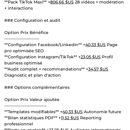
**Pack TikTok Maxi** +
806,66 $US
28 vidéos + modération
+ interactions
### Configuration et audit
Option Prix Bénéfice
------------------------
**Configuration Facebook/LinkedIn** +
40,33 $US
Page
pro optimisée SEO
**Configuration Instagram/TikTok** +
23,05 $US
Profil
business optimisé
**Audit complet + recommandations** +
34,57 $US
Diagnostic et plan d'action
### Options complémentaires
Option Prix Valeur ajoutée
-----------------------------
**Templates modifiables** +
40,33 $US
Autonomie future
**Bilan statistiques PDF** +
11,52 $US
Reporting
professionnel
**Posts en anglais** +
23,05 $US
Audience internationale