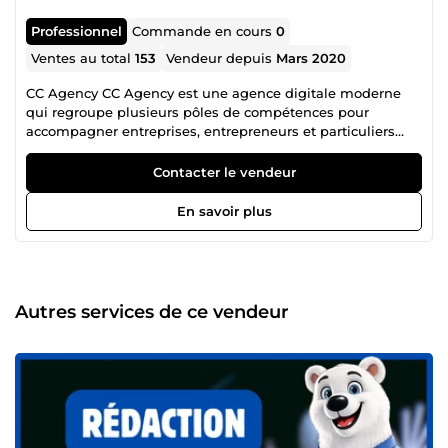
Professionnel
Commande en cours
0
Ventes au total
153
Vendeur depuis
Mars 2020
CC Agency CC Agency est une agence digitale moderne
qui regroupe plusieurs pôles de compétences pour
accompagner entreprises, entrepreneurs et particuliers
dans leurs projets en ligne. Notre équipe rassemble
plusieurs profils complémentaires : 🔎 Consultant SEO 💻
Contacter le vendeur
Développeur 📱 Community Manager 🎨 Graphiste 🚀
Growth Hacker Cette organisation nous permet de
En savoir plus
répondre à des besoins variés : visibilité sur Google,
création ou optimisation de sites, contenu, identité visuelle
et développement de projets digitaux. Chaque projet est
traité avec une approche simple : comprendre votre
besoin, proposer une solution efficace et livrer un travail
Autres services de ce vendeur
soigné. Que vous soyez un particulier avec un projet, un
créateur de contenu ou une entreprise, nous mettons nos
compétences au service de votre présence et de votre
développement en ligne.