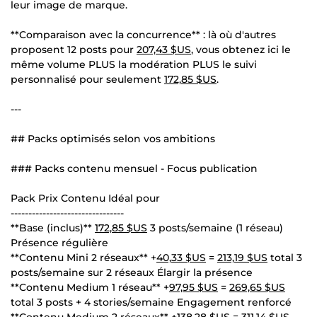
leur image de marque.
**Comparaison avec la concurrence** : là où d'autres
proposent 12 posts pour
207,43 $US
, vous obtenez ici le
même volume PLUS la modération PLUS le suivi
personnalisé pour seulement
172,85 $US
.
---
## Packs optimisés selon vos ambitions
### Packs contenu mensuel - Focus publication
Pack Prix Contenu Idéal pour
--------------------------------
**Base (inclus)**
172,85 $US
3 posts/semaine (1 réseau)
Présence régulière
**Contenu Mini 2 réseaux** +
40,33 $US
=
213,19 $US
total 3
posts/semaine sur 2 réseaux Élargir la présence
**Contenu Medium 1 réseau** +
97,95 $US
=
269,65 $US
total 3 posts + 4 stories/semaine Engagement renforcé
**Contenu Medium 2 réseaux** +
138,28 $US
=
311,14 $US