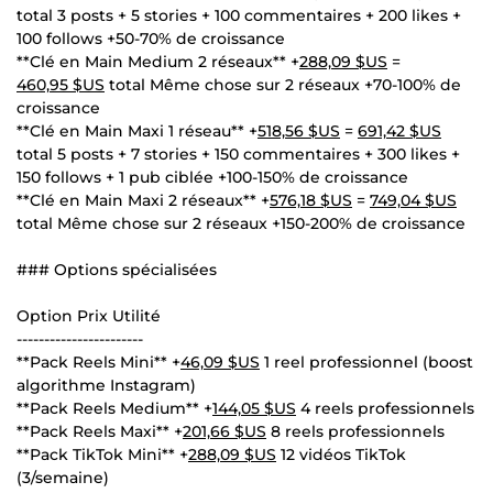
total 3 posts + 5 stories + 100 commentaires + 200 likes +
100 follows +50-70% de croissance
**Clé en Main Medium 2 réseaux** +
288,09 $US
=
460,95 $US
total Même chose sur 2 réseaux +70-100% de
croissance
**Clé en Main Maxi 1 réseau** +
518,56 $US
=
691,42 $US
total 5 posts + 7 stories + 150 commentaires + 300 likes +
150 follows + 1 pub ciblée +100-150% de croissance
**Clé en Main Maxi 2 réseaux** +
576,18 $US
=
749,04 $US
total Même chose sur 2 réseaux +150-200% de croissance
### Options spécialisées
Option Prix Utilité
-----------------------
**Pack Reels Mini** +
46,09 $US
1 reel professionnel (boost
algorithme Instagram)
**Pack Reels Medium** +
144,05 $US
4 reels professionnels
**Pack Reels Maxi** +
201,66 $US
8 reels professionnels
**Pack TikTok Mini** +
288,09 $US
12 vidéos TikTok
(3/semaine)