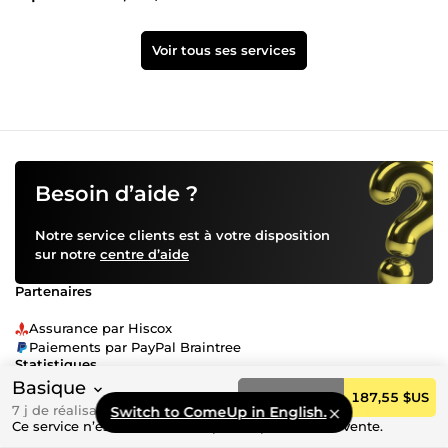
Voir tous ses services
Besoin d’aide ?
Notre service clients est à votre disposition
sur notre
centre d’aide
Partenaires
Assurance par Hiscox
Paiements par PayPal Braintree
Statistiques
Basique
Commander
187,55 $US
39 004
services disponibles
7 j de réalisation
Switch to ComeUp in English.
1 335 022
commandes effectuées
Ce service n’est actuellement pas disponible à la vente.
99 %
d’avis positifs