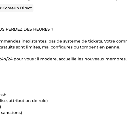
ur
ComeUp Direct
US PERDEZ DES HEURES ?
ommandes inexistantes, pas de systeme de tickets. Votre co
 gratuits sont limites, mal configures ou tombent en panne.
e 24h/24 pour vous : il modere, accueille les nouveaux membres
.
lash
e, attribution de role)
)
 sanctions)