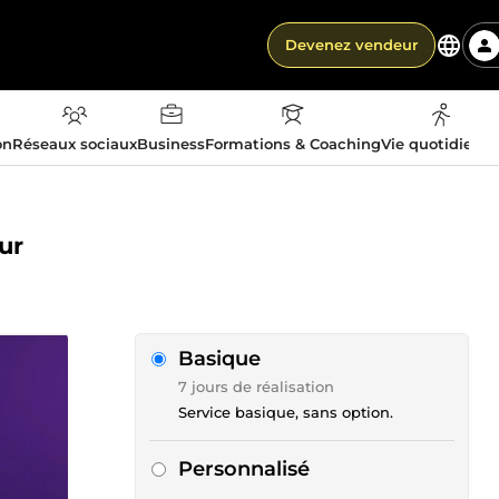
Devenez vendeur
on
Réseaux sociaux
Business
Formations & Coaching
Vie quotidienn
ur
Basique
7 jours de réalisation
Service basique, sans option.
Personnalisé