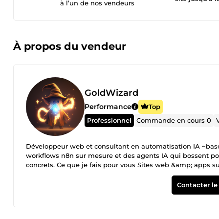
à l’un de nos vendeurs
À propos du vendeur
GoldWizard
Performance
Top
Professionnel
Commande en cours
0
Développeur web et consultant en automatisation IA ~basé 
workflows n8n sur mesure et des agents IA qui bossent pou
concrets. Ce que je fais pour vous Sites web &amp; apps sur mesure : Next.js, React, Tailwind — création, refonte, landing pages,
plateformes SaaS. Code propre, SEO-ready, déployé sur infra
votre site ou vos outils internes, branchés sur vos données
Contacter le
&amp; workflows : scénarios n8n, connecteurs API, scripts 
notifications, synchronisation de données, reporting). Inf
du mutualisé. Intégrations &amp; connecteurs : CRM, outils 