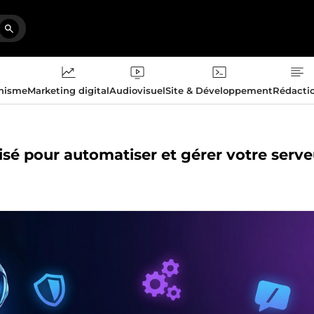
phisme
Marketing digital
Audiovisuel
Site & Développement
Rédacti
isé pour automatiser et gérer votre serve