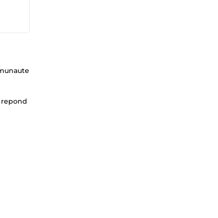
mmunaute
, repond