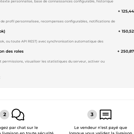
xte personnalise, base de connaissances configurable, historique
+ 125,4
e profil personnalisee, recompenses configurables, notifications de
ok)
+ 150,5
ok, ou toute API REST) avec synchronisation automatique des
on des roles
+ 250,8
t permissions, visualiser les statistiques du serveur, activer ou
t
gez par chat sur le
Le vendeur n’est payé que
a livraison en toute sécurité
lorsque vous validez la livraison