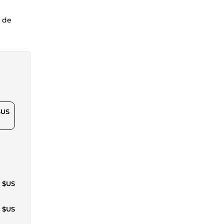
s de
$US
2 $US
6 $US