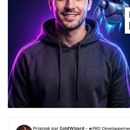
Proposé par
GoldWizard
•
🔥PRO Développement We