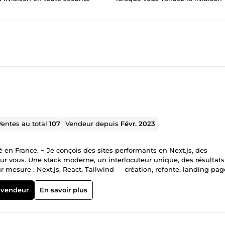
Ventes au total
107
Vendeur depuis
Févr. 2023
en France. ~ Je conçois des sites performants en Next.js, des
r vous. Une stack moderne, un interlocuteur unique, des résultats
 solide. Agents IA &amp; chatbots : assistants intelligents intégré
 (support client, qualification de leads, FAQ dynamique). Automatis
 vendeur
En savoir plus
Node/Python — tout ce qui peut être automatisé le sera (relances,
rastructure &amp; hébergement : Vos projets tournent sur du costaud
no-code, bases de données, services tiers — je fais parler vos outil