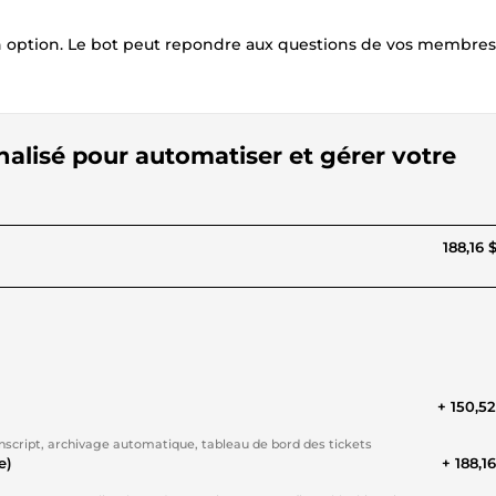
e en option. Le bot peut repondre aux questions de vos membre
nalisé pour automatiser et gérer votre
188,16 
+ 150,5
anscript, archivage automatique, tableau de bord des tickets
e)
+ 188,1