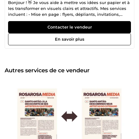
Bonjour ! 👋 Je vous aide à mettre vos idées sur papier et à
les transformer en visuels clairs et attractifs. Mes services
incluent : • Mise en page : flyers, dépliants, invitations,
affiches, cartes de visite • Rédaction et traduction de
documents (Français ↔ Anglais / Portugais) • Organisation
Contacter le vendeur
et structuration d’idées artistiques pour vos projets créatifs
Je suis disponible pour des missions rapides et je
En savoir plus
m’adapte à vos besoins. Mon objectif : livrer un travail clair,
professionnel et efficace, même si ce n’est pas du
graphisme ultra-complexe.
Autres services de ce vendeur