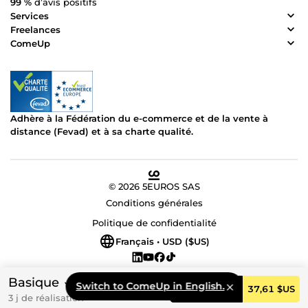
99 %
d’avis positifs
Services
Freelances
ComeUp
Adhère à la Fédération du e-commerce et de la vente à
distance (Fevad) et à sa charte qualité.
© 2026 5EUROS SAS
Conditions générales
Politique de confidentialité
Français • USD ($US)
Basique
Switch to ComeUp in English.
Commander
37,61 $US
3 j de réalisation