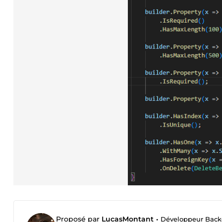
Proposé par
LucasMontant
•
Développeur Backe