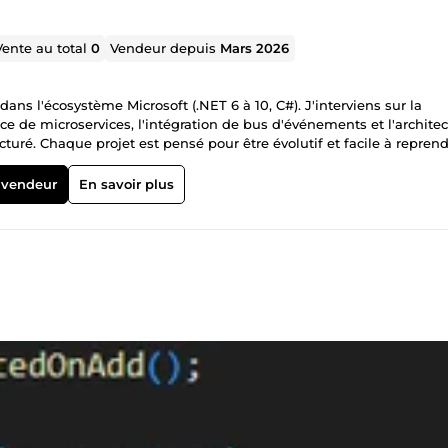
Vente au total
0
Vendeur depuis
Mars 2026
ns l'écosystème Microsoft (.NET 6 à 10, C#). J'interviens sur la
e de microservices, l'intégration de bus d'événements et l'archite
cturé. Chaque projet est pensé pour être évolutif et facile à reprend
'API REST en .NET Architecture microservices Intégration et
 code existant Scripts d'automatisation Disponible pour des missi
 vendeur
En savoir plus