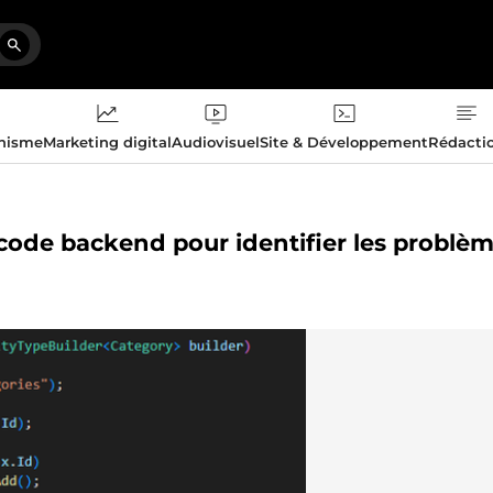
phisme
Marketing digital
Audiovisuel
Site & Développement
Rédacti
 code backend pour identifier les problè