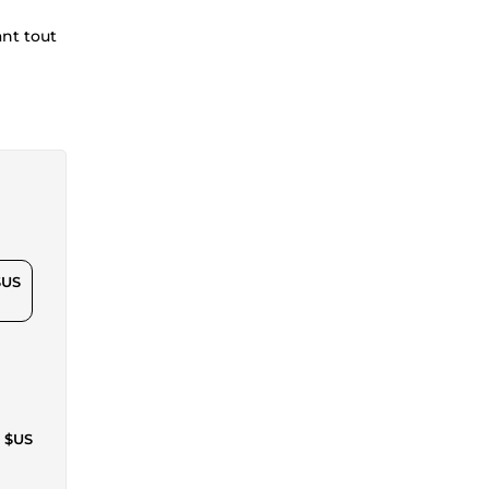
ant tout
$US
3 $US