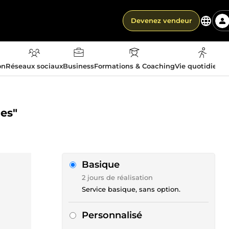
Devenez vendeur
on
Réseaux sociaux
Business
Formations & Coaching
Vie quotidienn
mes"
Basique
2 jours de réalisation
Service basique, sans option.
Personnalisé