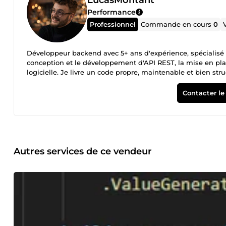
Performance
Professionnel
Commande en cours
0
Développeur backend avec 5+ ans d'expérience, spécialisé da
conception et le développement d'API REST, la mise en plac
logicielle. Je livre un code propre, maintenable et bien stru
Mes domaines d'intervention : Création et développement d
configuration de bus d'événements Audit et refactoring de
Contacter le
courtes et bien définies.
Autres services de ce vendeur