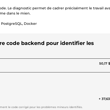
ode. Le diagnostic permet de cadrer précisément le travail av
mme dans le mien.
r, PostgreSQL, Docker
tre code backend pour identifier les
50,17 
+ 37,6
ement le code corrigé pour les problèmes mineurs identifiés.