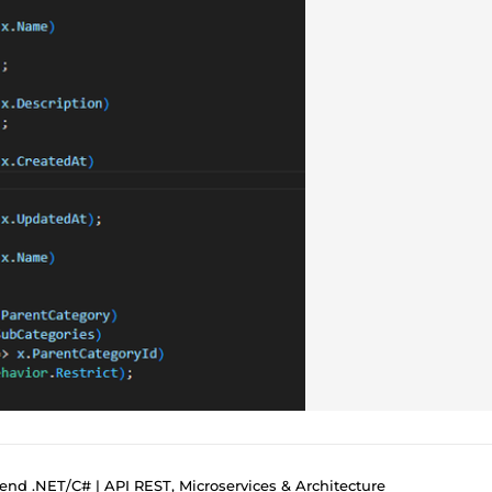
nd .NET/C# | API REST, Microservices & Architecture