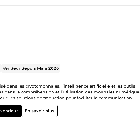
Vendeur depuis
Mars 2026
dans les cryptomonnaies, l’intelligence artificielle et les outils
es dans la compréhension et l’utilisation des monnaies numérique
i que les solutions de traduction pour faciliter la communication
els que la conception de logos professionnels et l’identité visuelle
transmettre des compétences pratiques, aider chacun à profiter des
 vendeur
En savoir plus
concrets.