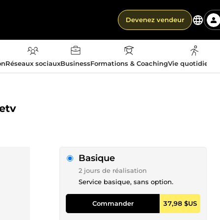
Devenez vendeur
on
Réseaux sociaux
Business
Formations & Coaching
Vie quotidienn
etv
Basique
2 jours de réalisation
Service basique, sans option.
Commander
37,98 $US