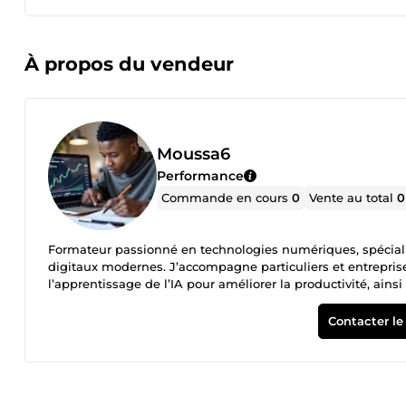
À propos du vendeur
Moussa6
Performance
Commande en cours
0
Vente au total
0
Formateur passionné en technologies numériques, spécialisé 
digitaux modernes. J’accompagne particuliers et entrepris
l’apprentissage de l’IA pour améliorer la productivité, ains
internationale. Je propose également des services créatifs t
les marques, entreprises et projets personnels. Objectif : 
Contacter le
opportunités du digital et transformer les idées en projets 