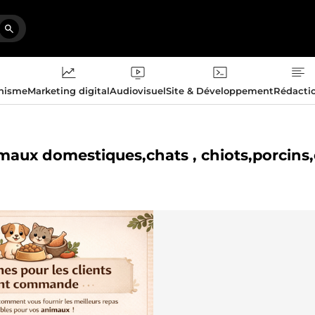
phisme
Marketing digital
Audiovisuel
Site & Développement
Rédacti
imaux domestiques,chats , chiots,porcins,