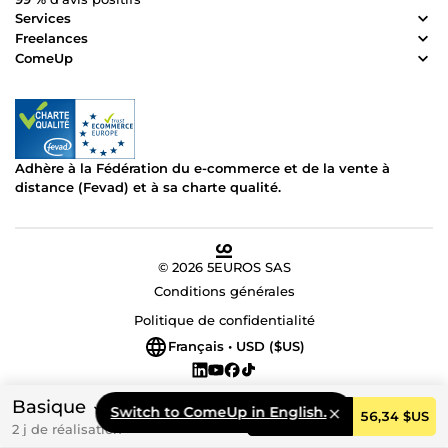
Services
Freelances
ComeUp
Adhère à la Fédération du e-commerce et de la vente à
distance (Fevad) et à sa charte qualité.
© 2026 5EUROS SAS
Conditions générales
Politique de confidentialité
Français • USD ($US)
Basique
Switch to ComeUp in English.
Commander
56,34 $US
2 j de réalisation