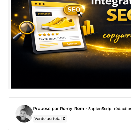
Proposé par
Romy_Rom
•
SapienScript rédacti
Vente au total
0