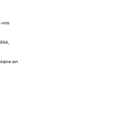
s vos
lité,
ntaire en