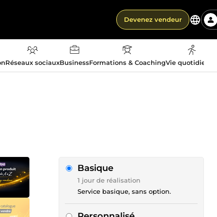
Devenez vendeur
on
Réseaux sociaux
Business
Formations & Coaching
Vie quotidienn
Basique
1 jour de réalisation
Service basique, sans option.
Personnalisé