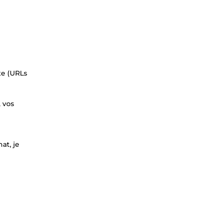
ite (URLs
, vos
at, je