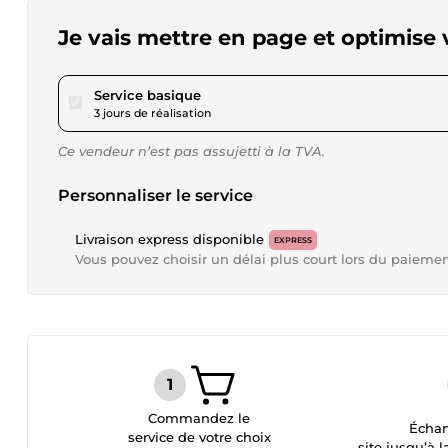
Je vais mettre en page et optimis
pour 17,34 $US
Service basique
3 jours de réalisation
Ce vendeur n’est pas assujetti à la TVA.
Personnaliser le service
Livraison express disponible
EXPRESS
Vous pouvez choisir un délai plus court lors du paieme
Commandez le
Échan
service de votre choix
site jusqu’à l