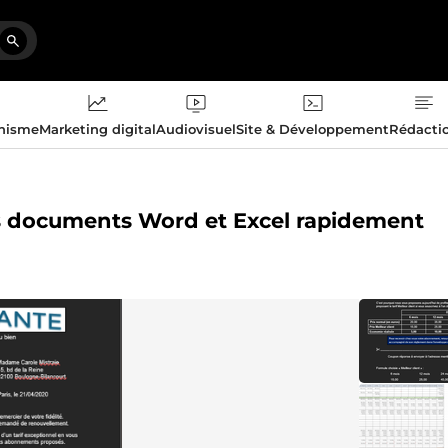
phisme
Marketing digital
Audiovisuel
Site & Développement
Rédacti
os documents Word et Excel rapidement