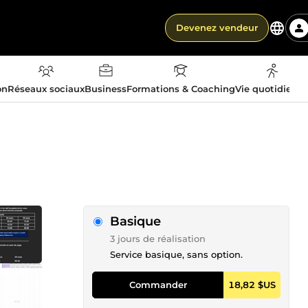
Devenez vendeur
on
Réseaux sociaux
Business
Formations & Coaching
Vie quotidienn
Basique
3 jours de réalisation
Service basique, sans option.
Commander
18,82 $US