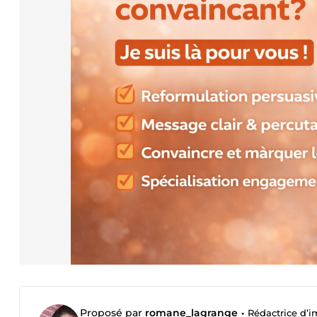
Proposé par
romane_lagrange
•
Rédactrice d’i