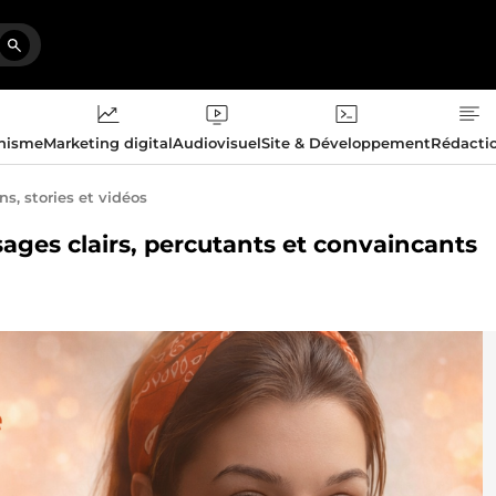
phisme
Marketing digital
Audiovisuel
Site & Développement
Rédacti
ns, stories et vidéos
ages clairs, percutants et convaincants