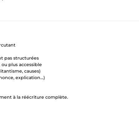
ercutant
nt pas structurées
 ou plus accessible
litantisme, causes)
nonce, explication…)
ment à la réécriture complète.