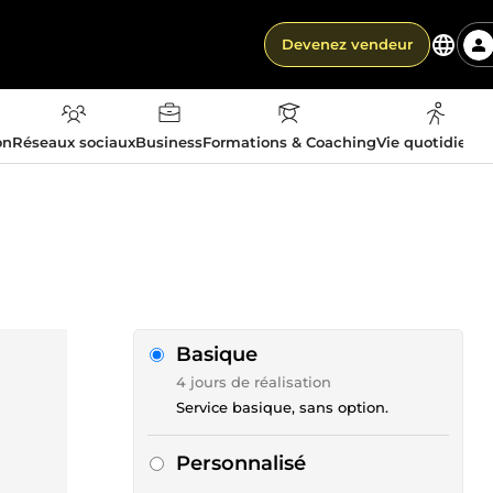
Devenez vendeur
on
Réseaux sociaux
Business
Formations & Coaching
Vie quotidienn
Basique
4 jours de réalisation
Service basique, sans option.
Personnalisé