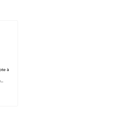
pte à
e