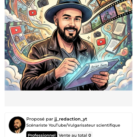
Proposé par
jj_redaction_yt
Scénariste YouTube/Vulgarisateur scientifique
Professionnel
Vente au total
0