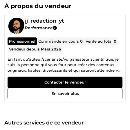
À propos du vendeur
jj_redaction_yt
Performance
Professionnel
Commande en cours
0
Vente au total
0
Vendeur depuis
Mars 2026
En tant qu'auteur/scénariste/vulgarisateur scientifique, je
suis la personne qui vous faut pour créer des contenus
originaux, fiables, divertissants et qui sauront atteindre vos
spectateurs ! Mes compétences : ☑ Rédaction de scripts de
vidéos YouTube à destination d’un large public (Poisson
Contacter le vendeur
Fécond) ☑ Rédaction de formats courts attractifs
(Instagram, TikTok, YouTube Shorts) ☑ Maîtrise du
En savoir plus
storytelling ☑ Vulgarisation scientifique, historique et
culturelle ☑ Recherches documentaires et maîtrise des
sources fiables ☑ Connaissance de l’univers YouTube :
formats, algorithme, public cible, watch time, voix off etc.
Autres services de ce vendeur