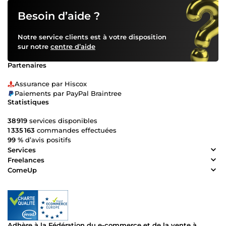
Besoin d’aide ?
Notre service clients est à votre disposition
sur notre
centre d’aide
Partenaires
Assurance par Hiscox
Paiements par PayPal Braintree
Statistiques
38 919
services disponibles
1 335 163
commandes effectuées
99 %
d’avis positifs
Services
Freelances
ComeUp
Adhère à la Fédération du e-commerce et de la vente à