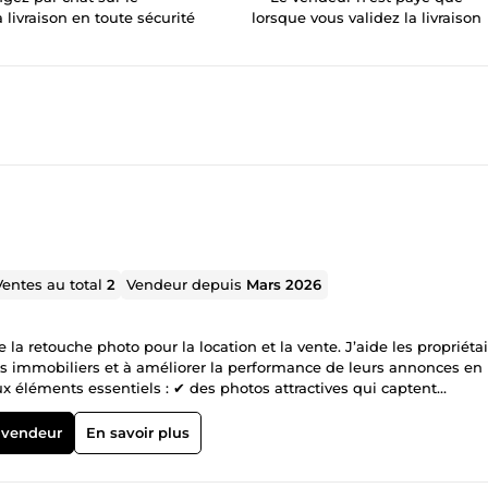
a livraison en toute sécurité
lorsque vous validez la livraison
Ventes au total
2
Vendeur depuis
Mars 2026
la retouche photo pour la location et la vente. J’aide les propriétai
ens immobiliers et à améliorer la performance de leurs annonces en
x éléments essentiels : ✔ des photos attractives qui captent
ne envie de réserver ou de visiter Mon objectif est de transforme
plus de visiteurs et d’augmenter vos chances de réservation ou de v
 vendeur
En savoir plus
s immobilières • amélioration du titre • rédaction ou optimisation
tion • conseils pour améliorer la visibilité et l’attractivité de votre