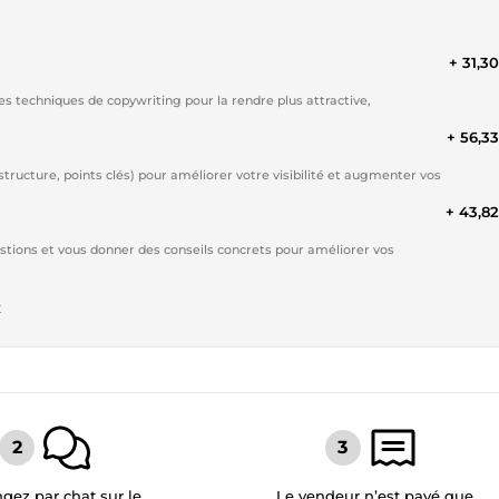
+ 31,3
es techniques de copywriting pour la rendre plus attractive,
+ 56,3
 structure, points clés) pour améliorer votre visibilité et augmenter vos
+ 43,8
stions et vous donner des conseils concrets pour améliorer vos
t
gez par chat sur le
Le vendeur n’est payé que