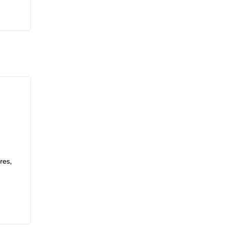
res,
r vos
ente.
 de