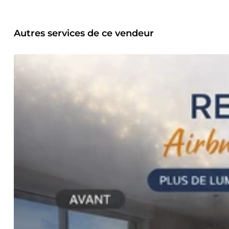
annonce 📸 Retouche photo immobilière • amélioration de la
de défauts ou éléments gênants • optimisation des photos 
propriétaires • investisseurs immobiliers • conciergeries d
améliorer la qualité de vos annonces et valoriser votre bie
Autres services de ce vendeur