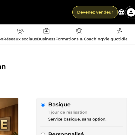
Devenez vendeur
on
Réseaux sociaux
Business
Formations & Coaching
Vie quotidienn
an
Basique
1 jour de réalisation
Service basique, sans option.
Personnalisé