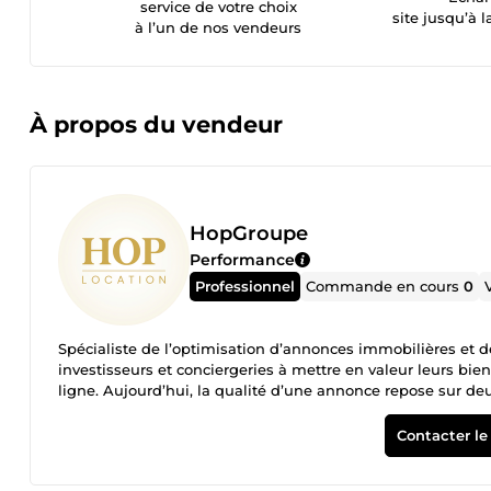
service de votre choix
site jusqu’à l
à l’un de nos vendeurs
À propos du vendeur
HopGroupe
Performance
Professionnel
Commande en cours
0
Spécialiste de l’optimisation d’annonces immobilières et de 
investisseurs et conciergeries à mettre en valeur leurs bi
ligne. Aujourd’hui, la qualité d’une annonce repose sur deu
immédiatement l’attention ✔ une annonce optimisée qui don
annonces en véritables outils de conversion afin d’attirer 
Contacter le
Je peux vous accompagner pour : 🏡 Optimisation d’annonce
la description • structuration de l’annonce pour capter l’atten