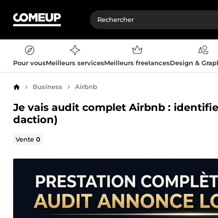
Pour vous
Meilleurs services
Meilleurs freelances
Design & Gra
Business
Airbnb
Accueil
Je vais audit complet Airbnb : identifi
daction)
Vente
0