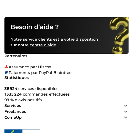
résultats. Mon parcours, mêlant projets de haute
technologie et missions humanitaires, m’a permis d’affiner
mes compétences en communication, leadership, gestion
de crise et collaboration interculturelle. 🎯 Aujourd’hui,
j’enrichis cette expertise en intégrant l’Intelligence
Besoin d’aide ?
Artificielle comme outil de productivité et d’optimisation.
J’utilise l’IA pour faciliter la gestion de projet, automatiser
Notre service clients est à votre disposition
certaines tâches, améliorer la communication et
sur notre
centre d’aide
accompagner particuliers, professionnels ou associations
dans leurs besoins quotidiens. Cela me permet de
Partenaires
proposer des services complémentaires comme : ✅
automatisation de mails et documents ✅ création de
Assurance par Hiscox
prompts IA sur mesure ✅ optimisation de communication
Paiements par PayPal Braintree
(posts, messages, synthèses) ✅ mise en place de
Statistiques
workflows simples et efficaces ✨ Mon objectif : offrir un
accompagnement sérieux, humain et professionnel, que
38 924
services disponibles
ce soit pour votre projet, votre organisation ou vos besoins
1 335 224
commandes effectuées
en IA. Au plaisir de collaborer avec vous !
99 %
d’avis positifs
Services
Freelances
ComeUp