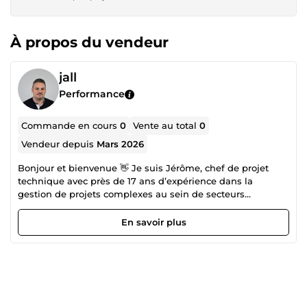
À propos du vendeur
jall
Performance
Commande en cours
0
Vente au total
0
Vendeur depuis
Mars 2026
Bonjour et bienvenue 👋 Je suis Jérôme, chef de projet
technique avec près de 17 ans d’expérience dans la
gestion de projets complexes au sein de secteurs
stratégiques tels que le spatial, l’aéronautique, la
météorologie et le ferroviaire. ✅ Pilotage de projets
En savoir plus
techniques ✅ Coordination d’équipes pluridisciplinaires ✅
Suivi opérationnel &amp; stratégique ✅ Relation client et
reporting ✅ Organisation, planification, optimisation de
processus ✅ Travail en contexte international et associatif
(Togo, Bénin) Homme de défis, curieux et engagé, j’ai
développé une approche structurée, rigoureuse et orientée