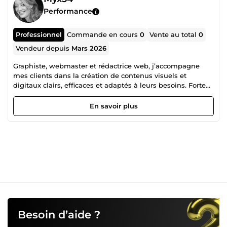
Performance
Professionnel
Commande en cours
0
Vente au total
0
Vendeur depuis
Mars 2026
Graphiste, webmaster et rédactrice web, j’accompagne
mes clients dans la création de contenus visuels et
digitaux clairs, efficaces et adaptés à leurs besoins. Forte
de plusieurs années d’expérience en production
quotidienne, je suis habituée à travailler rapidement tout
En savoir plus
en garantissant un rendu propre et professionnel. 🎨 Mes
compétences : création de visuels (réseaux sociaux,
supports graphiques) conception et gestion de sites web
rédaction de contenus web ⚡ Réactive, sérieuse et à
l’écoute, je m’adapte à vos projets pour vous livrer des
résultats efficaces dans des délais courts. Créatrice de
bandes dessinées, j’ai également un univers graphique
personnel. N’hésitez pas à me contacter avant commande
🙂
Besoin d’aide ?