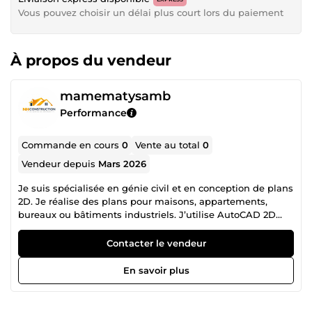
Vous pouvez choisir un délai plus court lors du paiement
À propos du vendeur
mamematysamb
Performance
Commande en cours
0
Vente au total
0
Vendeur depuis
Mars 2026
Je suis spécialisée en génie civil et en conception de plans
2D. Je réalise des plans pour maisons, appartements,
bureaux ou bâtiments industriels. J’utilise AutoCAD 2D
pour transformer vos croquis, PDF, images ou fichiers
Google Maps en plans techniques précis et détaillés. Je
Contacter le vendeur
peux également fournir un métré simple et une
estimation sommaire des quantités pour anticiper le coût
En savoir plus
global. N’hésitez pas à me contacter à tout moment pour
discuter de votre projet. Je vous garantis précision, clarté et
rapidité dans la livraison. Merci de visiter mon profil