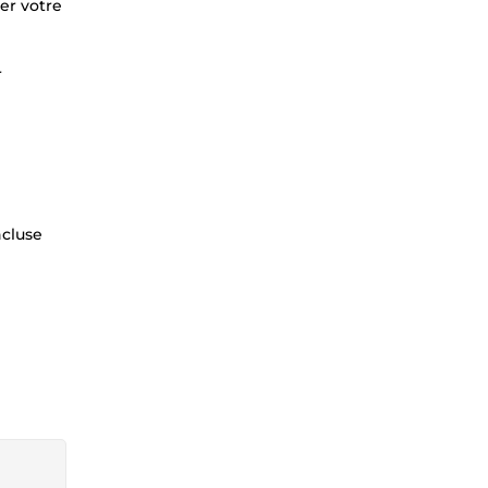
er votre
r
ncluse