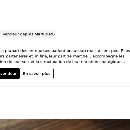
Vendeur depuis
Mars 2026
a plupart des entreprises parlent beaucoup mais disent peu. Elles
rs partenaires et, in fine, leur part de marché. J'accompagne les
ion de leur voix et la structuration de leur narration stratégique.
as sur du simple remplissage de contenu. J'utilise l'ingénierie
 de mobilisation. Que vous soyez une startup en phase de levée de
 vendeur
En savoir plus
 ou une organisation internationale, je structure votre communic
 êtes pour que le
: Concevoir des récits qui captivent, rassurent et font passer à l'ac
 se traduit par des résultats opérationnels concrets. Références
ements d'envergure internationale et piloté des stratégies d'influ
 en Afrique et en Europe. Cette double culture me permet de navig
 agilité rare. Travailler avec moi, c'est choisir la précision