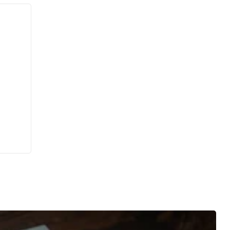
ation
tion.
ence
uer