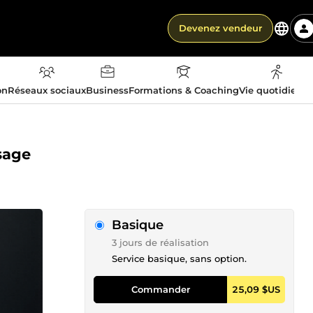
Devenez vendeur
on
Réseaux sociaux
Business
Formations & Coaching
Vie quotidienn
ssage
Basique
3 jours de réalisation
Service basique, sans option.
Commander
25,09 $US