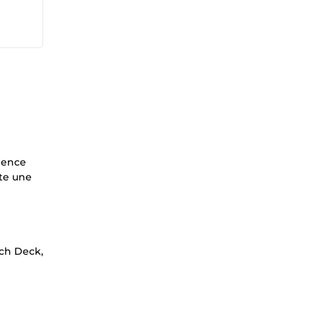
rience
rte une
tch Deck,