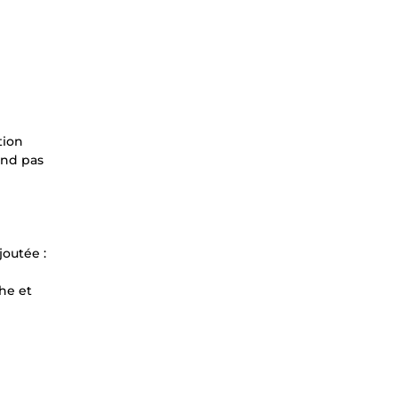
tion
end pas
joutée :
che et