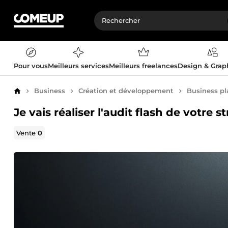
Pour vous
Meilleurs services
Meilleurs freelances
Design & Gra
Business
Création et développement
Business pl
Accueil
Je vais réaliser l'audit flash de votre 
Vente
0