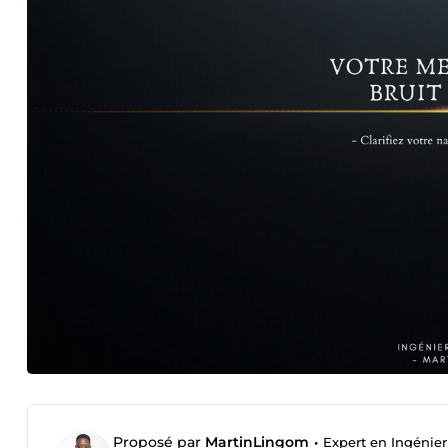
Proposé par
MartinLingom
•
Expert en Ingénier