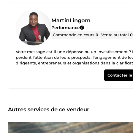
MartinLingom
Performance
Commande en cours
0
Vente au total
0
Votre message est-il une dépense ou un investissement ? L
perdent l'attention de leurs prospects, l'engagement de leu
dirigeants, entrepreneurs et organisations dans la clarificat
Pourquoi me confier vos projets ? Mon approche ne repose p
narrative pour transformer une idée complexe en un levier
Contacter le
fonds, une PME cherchant à conquérir de nouveaux marchés
pour qu'elle devienne un actif financier. Mon expertise en 3 piliers : Clarification de l'Identité : Définir qui vous
marché sache pourquoi vous choisir. Storytelling Stratégique 
Pilotage de Projet : Une vision 360° qui garantit que la stratégie
&amp; Expérience : J'ai coordonné la communication d'évén
pour des acteurs majeurs de l'écosystème entrepreneurial
Autres services de ce vendeur
dans des environnements multiculturels et complexes avec une
chirurgicale plutôt que le bruit médiatique.