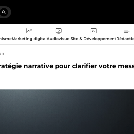
phisme
Marketing digital
Audiovisuel
Site & Développement
Rédacti
an
stratégie narrative pour clarifier votre me