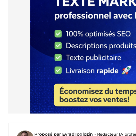
Proposé par
EvradToglozin
•
Rédacteur IA profes