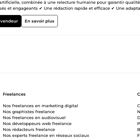
artificielle, combinée à une relecture humaine pour garantir qualité
isés et engageants ✔ Une rédaction rapide et efficace ✔ Une adapta
re utilisé 📌 Types de contenus : Descriptions de produits (e-comme
t lettres professionnelles 💡 Pourquoi me choisir ? ✔ Réponse rapid
 vendeur
En savoir plus
prioritaire Chaque texte est soigneusement relu et amélioré pour gar
nt de commander pour discuter de votre projet. 👉 Disponible 7j/7 |
Freelances
Nos freelances en marketing digital
C
Nos graphistes freelance
N
Nos freelances en audiovisuel
D
Nos développeurs web freelance
P
Nos rédacteurs freelance
B
Nos experts freelance en réseaux sociaux