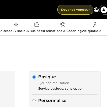
Devenez vendeur
on
Réseaux sociaux
Business
Formations & Coaching
Vie quotidienn
Basique
1 jour de réalisation
Service basique, sans option.
Personnalisé