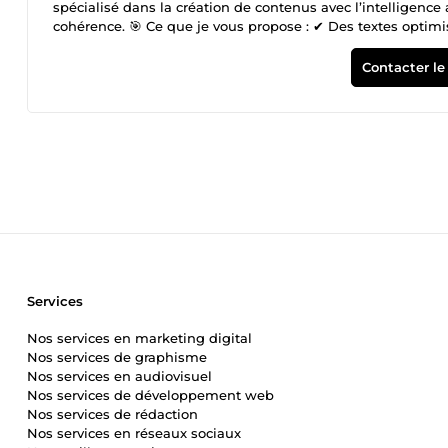
spécialisé dans la création de contenus avec l’intelligence 
cohérence. 🎯 Ce que je vous propose : ✔ Des textes optim
parfaite à votre besoin ✔ Un rendu professionnel prêt à êt
Publications réseaux sociaux Articles de blog simples CV e
Contacter le
Travail sérieux ✔ Respect des délais ✔ Satisfaction client 
un résultat naturel et professionnel. 📩 Contactez-moi ava
Livraison rapide
Services
Nos services en marketing digital
Nos services de graphisme
Nos services en audiovisuel
Nos services de développement web
Nos services de rédaction
Nos services en réseaux sociaux