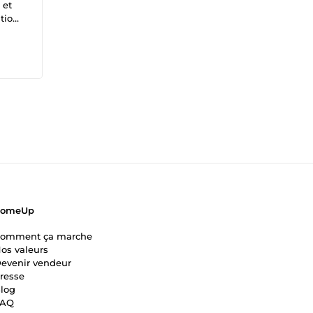
 et
tion
rce)
e ✔
antir
ComeUp
omment ça marche
os valeurs
evenir vendeur
resse
log
FAQ