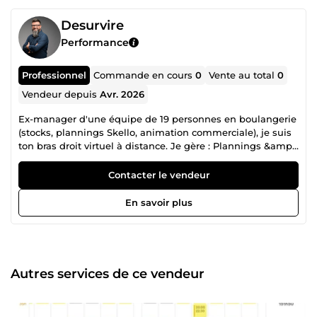
Desurvire
Performance
Professionnel
Commande en cours
0
Vente au total
0
Vendeur depuis
Avr. 2026
Ex-manager d'une équipe de 19 personnes en boulangerie
(stocks, plannings Skello, animation commerciale), je suis
ton bras droit virtuel à distance. Je gère : Plannings &amp;
agenda (Skello, Google Calendar) Stocks &amp; inventaire
(Excel, réception/expédition, contrôle qualité) Relances
Contacter le vendeur
clients, admin ventes, RDV Support commercial léger
Télétravail total, 15-20 h/semaine max. Rigoureux,
En savoir plus
pédagogue, résultats rapides. Dispo immédiate – on
discute ?
Autres services de ce vendeur