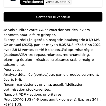
Professionnel
Vente au total
0
Contacter le vendeur
Je vais auditer votre CA et vous donner des leviers
concrets pour le faire grimper.
Exemple réel : j'ai géré un magasin boulangerie à 1,9 M€
CA annuel (2023), panier moyen
8,05 $US
, +7,45 % vs 2022,
avec 2,8 M ventes et +16 k tickets. J'ai optimisé régie
(espèces/CB/titre repas), relances, merchandising,
planning équipe – résultat : croissance stable malgré
saisonnalité.
Pour vous :
Analyse détaillée (ventes/jour, panier, modes paiement,
écarts N-1).
Recommandations : pricing, upsell, fidélisation,
optimisation stocks/ventes.
Rapport PDF + actions prioritaires.
Prix :
207,40 $US
(4-6 jours audit + conseils). Express 24 h :
+
69,13 $US
.