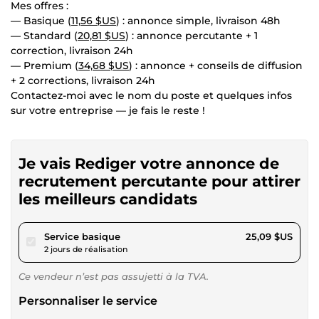
Mes offres :
— Basique (
11,56 $US
) : annonce simple, livraison 48h
— Standard (
20,81 $US
) : annonce percutante + 1
correction, livraison 24h
— Premium (
34,68 $US
) : annonce + conseils de diffusion
+ 2 corrections, livraison 24h
Contactez-moi avec le nom du poste et quelques infos
sur votre entreprise — je fais le reste !
Je vais Rediger votre annonce de
recrutement percutante pour attirer
les meilleurs candidats
pour 23,12 $US
Service basique
25,09 $US
2 jours de réalisation
Ce vendeur n’est pas assujetti à la TVA.
Personnaliser le service