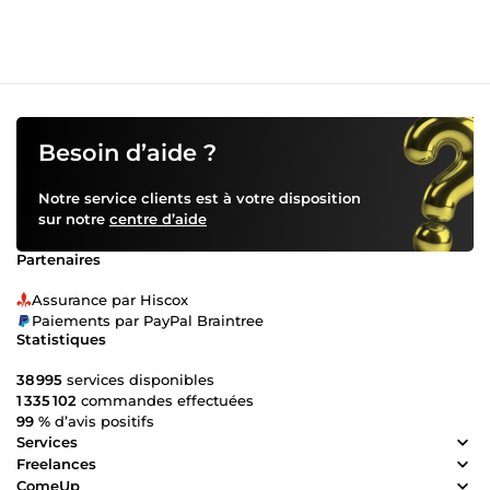
candidats non qualifiés, et une image employeur abîmée.
Je rédige pour vous des fiches de poste et annonces
percutantes qui : ✅ Attirent les bons candidats dès la
première lecture ✅ Respectent les obligations légales
(non-discrimination, mentions obligatoires) ✅ Valorisent
votre entreprise et votre marque employeur ✅ Sont
optimisées pour les jobboards (Indeed, LinkedIn, France
Besoin d’aide ?
Travail…) Confiez-moi vos besoins RH — je vous livre un
travail soigné, rapide et professionnel.
Notre service clients est à votre disposition
sur notre
centre d’aide
Partenaires
Assurance par Hiscox
Paiements par PayPal Braintree
Statistiques
38 995
services disponibles
1 335 102
commandes effectuées
99 %
d’avis positifs
Services
Freelances
ComeUp