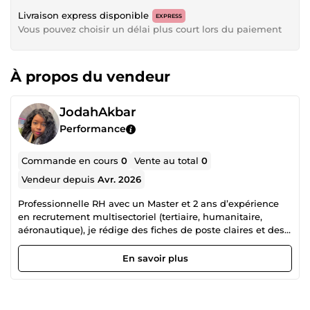
Livraison express disponible
EXPRESS
Vous pouvez choisir un délai plus court lors du paiement
À propos du vendeur
JodahAkbar
Performance
Commande en cours
0
Vente au total
0
Vendeur depuis
Avr. 2026
Professionnelle RH avec un Master et 2 ans d’expérience
en recrutement multisectoriel (tertiaire, humanitaire,
aéronautique), je rédige des fiches de poste claires et des
annonces de recrutement percutantes qui attirent les bons
candidats. J’ai travaillé chez Manpower et dans plusieurs
En savoir plus
structures associatives, ce qui m’a donné une vision
concrète des besoins réels des recruteurs. Vous recrutez
mais vos annonces n’attirent pas les bons profils ? Une
offre d’emploi mal rédigée, c’est du temps perdu, des