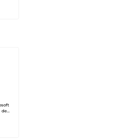
osoft
n de
nts
ées