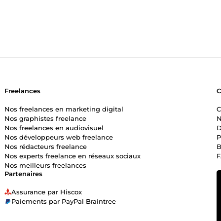
 % modifiable, livré dans les délais convenus. N'hésitez pas à me
Freelances
Nos freelances en marketing digital
C
Nos graphistes freelance
N
Nos freelances en audiovisuel
D
Nos développeurs web freelance
P
Nos rédacteurs freelance
B
Nos experts freelance en réseaux sociaux
Nos meilleurs freelances
Partenaires
Assurance par Hiscox
Paiements par PayPal Braintree