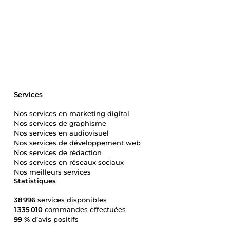
avec TCD Vous recevez un fichier propre, fonctionnel et 100
contacter avant de commander !
Services
Nos services en marketing digital
Nos services de graphisme
Nos services en audiovisuel
Nos services de développement web
Nos services de rédaction
Nos services en réseaux sociaux
Nos meilleurs services
Statistiques
38 996
services disponibles
1 335 010
commandes effectuées
99 %
d’avis positifs