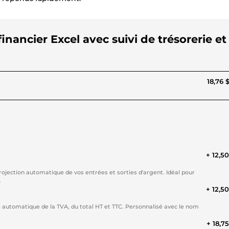
financier Excel avec suivi de trésorerie et
18,76 
+ 12,5
projection automatique de vos entrées et sorties d'argent. Idéal pour
.
+ 12,5
l automatique de la TVA, du total HT et TTC. Personnalisé avec le nom
+ 18,7