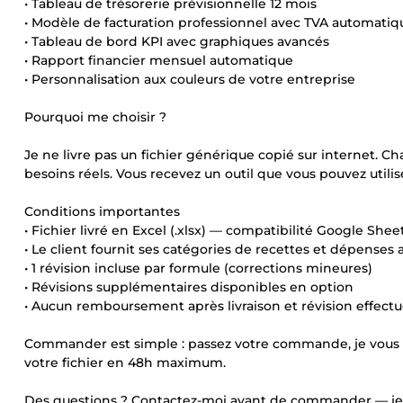
• Tableau de trésorerie prévisionnelle 12 mois
• Modèle de facturation professionnel avec TVA automatiq
• Tableau de bord KPI avec graphiques avancés
• Rapport financier mensuel automatique
• Personnalisation aux couleurs de votre entreprise
Pourquoi me choisir ?
Je ne livre pas un fichier générique copié sur internet. Ch
besoins réels. Vous recevez un outil que vous pouvez util
Conditions importantes
• Fichier livré en Excel (.xlsx) — compatibilité Google She
• Le client fournit ses catégories de recettes et dépenses
• 1 révision incluse par formule (corrections mineures)
• Révisions supplémentaires disponibles en option
• Aucun remboursement après livraison et révision effect
Commander est simple : passez votre commande, je vous co
votre fichier en 48h maximum.
Des questions ? Contactez-moi avant de commander — je