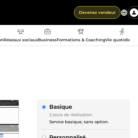
Devenez vendeur
on
Réseaux sociaux
Business
Formations & Coaching
Vie quotidienn
Basique
2 jours de réalisation
Service basique, sans option.
Personnalisé