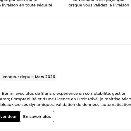
a livraison en toute sécurité
lorsque vous validez la livraison
Vendeur depuis
Mars 2026
u Bénin, avec plus de 8 ans d'expérience en comptabilité, gestion
amp; Comptabilité et d'une Licence en Droit Privé, je maîtrise Micr
: tableaux croisés dynamiques, validation de données, automatisatio
cé comme assistant comptable et secrétaire informaticien dans des
nomie étaient indispensables. Ce que je propose concrètement : →
 vendeur
En savoir plus
 → Suivi de trésorerie et budgétisation automatisée → Rapprocheme
on et rapports financiers mensuels → Analyse et nettoyage de donn