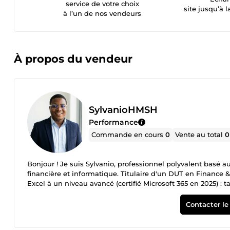
service de votre choix
site jusqu’à l
à l’un de nos vendeurs
À propos du vendeur
SylvanioHMSH
Performance
Commande en cours
0
Vente au total
0
Bonjour ! Je suis Sylvanio, professionnel polyvalent basé a
financière et informatique. Titulaire d'un DUT en Finance &
Excel à un niveau avancé (certifié Microsoft 365 en 2025) 
calculs, tableaux de bord et analyse financière. J'ai exer
structures exigeantes, où rigueur, confidentialité et auto
Contacter le
Création de tableaux de bord financiers Excel sur mesure
bancaires et écritures comptables → Modèles de facturati