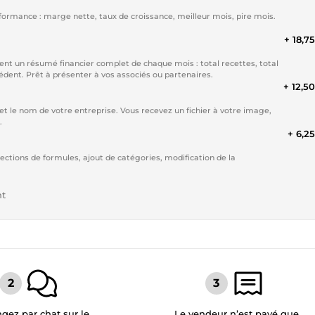
rformance : marge nette, taux de croissance, meilleur mois, pire mois.
+ 18,7
t un résumé financier complet de chaque mois : total recettes, total
dent. Prêt à présenter à vos associés ou partenaires.
+ 12,5
 et le nom de votre entreprise. Vous recevez un fichier à votre image,
.
+ 6,2
rections de formules, ajout de catégories, modification de la
nt
gez par chat sur le
Le vendeur n’est payé que