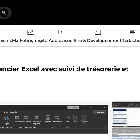
phisme
Marketing digital
Audiovisuel
Site & Développement
Rédacti
ancier Excel avec suivi de trésorerie et