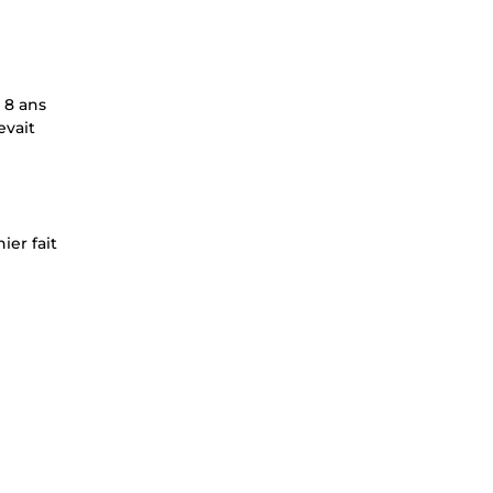
 8 ans
evait
ier fait