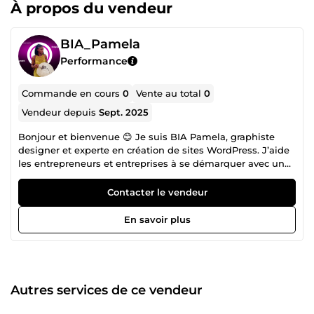
À propos du vendeur
BIA_Pamela
Performance
Commande en cours
0
Vente au total
0
Vendeur depuis
Sept. 2025
Bonjour et bienvenue 😊 Je suis BIA Pamela, graphiste
designer et experte en création de sites WordPress. J’aide
les entrepreneurs et entreprises à se démarquer avec une
image haut de gamme et des supports digitaux conçus
pour capter l’attention et générer des résultats. Chaque
Contacter le vendeur
projet est traité avec exigence, sens du détail et vision
stratégique pour créer un rendu professionnel qui inspire
En savoir plus
confiance et crédibilité. Si vous voulez une image qui vous
positionne au-dessus de la concurrence, vous êtes au bon
endroit. Je suis prête à collaborer avec vous 😉
Autres services de ce vendeur