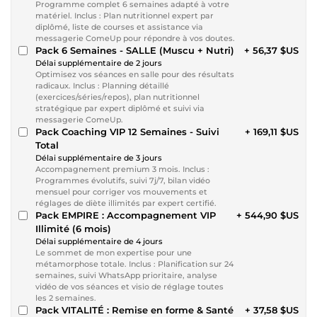
Programme complet 6 semaines adapté à votre
matériel. Inclus : Plan nutritionnel expert par
diplômé, liste de courses et assistance via
messagerie ComeUp pour répondre à vos doutes.
Pack 6 Semaines - SALLE (Muscu + Nutri)
+ 56,37 $US
Délai supplémentaire de 2 jours
Optimisez vos séances en salle pour des résultats
radicaux. Inclus : Planning détaillé
(exercices/séries/repos), plan nutritionnel
stratégique par expert diplômé et suivi via
messagerie ComeUp.
Pack Coaching VIP 12 Semaines - Suivi
+ 169,11 $US
Total
Délai supplémentaire de 3 jours
Accompagnement premium 3 mois. Inclus :
Programmes évolutifs, suivi 7j/7, bilan vidéo
mensuel pour corriger vos mouvements et
réglages de diète illimités par expert certifié.
Pack EMPIRE : Accompagnement VIP
+ 544,90 $US
Illimité (6 mois)
Délai supplémentaire de 4 jours
Le sommet de mon expertise pour une
métamorphose totale. Inclus : Planification sur 24
semaines, suivi WhatsApp prioritaire, analyse
vidéo de vos séances et visio de réglage toutes
les 2 semaines.
Pack VITALITÉ : Remise en forme & Santé
+ 37,58 $US