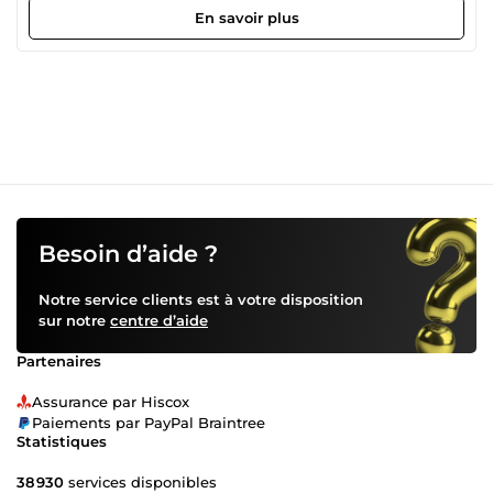
&quot;Résultats&quot; : Musculation de Précision : Que
En savoir plus
vous pratiquiez en salle ou en extérieur, chaque exercice
est choisi pour votre profil. Ce n'est pas un plan générique,
c'est votre feuille de route. Nutrition Stratégique : Un plan
alimentaire qui va de pair avec vos entraînements. On ne
parle pas de régime restrictif, mais d'une nutrition
optimisée pour la perte de poids et la remise en forme.
Approche Sur Mesure : Chaque programme est unique. Je
prends en compte votre niveau, votre emploi du temps et
votre métabolisme pour garantir une progression
constante. Rigueur Professionnelle : Un suivi sérieux pour
ceux qui veulent de vrais changements et une exécution
Besoin d’aide ?
parfaite. Passez du standard au sur-mesure. 🚀 Contactez-
moi pour lancer votre projet de transformation avec un
Notre service clients est à votre disposition
plan qui vous correspond vraiment.
sur notre
centre d’aide
Partenaires
Assurance par Hiscox
Paiements par PayPal Braintree
Statistiques
38 930
services disponibles