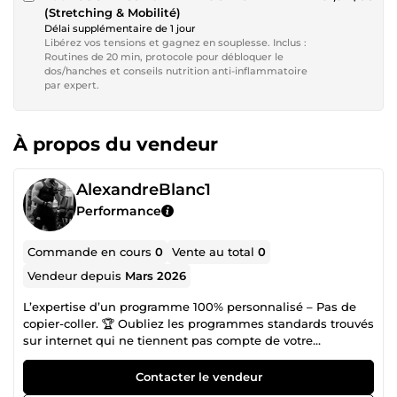
(Stretching & Mobilité)
Délai supplémentaire de 1 jour
Libérez vos tensions et gagnez en souplesse. Inclus :
Routines de 20 min, protocole pour débloquer le
dos/hanches et conseils nutrition anti-inflammatoire
par expert.
À propos du vendeur
AlexandreBlanc1
Performance
Commande en cours
0
Vente au total
0
Vendeur depuis
Mars 2026
L’expertise d’un programme 100% personnalisé – Pas de
copier-coller. 🏆 Oubliez les programmes standards trouvés
sur internet qui ne tiennent pas compte de votre
morphologie. Je vous propose un véritable
accompagnement professionnel conçu pour transformer
Contacter le vendeur
durablement votre physique. Un pack complet