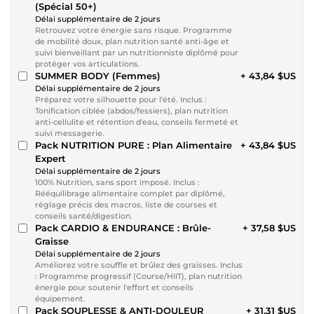
(Spécial 50+)
Délai supplémentaire de 2 jours
Retrouvez votre énergie sans risque. Programme
de mobilité doux, plan nutrition santé anti-âge et
suivi bienveillant par un nutritionniste diplômé pour
protéger vos articulations.
SUMMER BODY (Femmes)
+ 43,84 $US
Délai supplémentaire de 2 jours
Préparez votre silhouette pour l'été. Inclus :
Tonification ciblée (abdos/fessiers), plan nutrition
anti-cellulite et rétention d'eau, conseils fermeté et
suivi messagerie.
Pack NUTRITION PURE : Plan Alimentaire
+ 43,84 $US
Expert
Délai supplémentaire de 2 jours
100% Nutrition, sans sport imposé. Inclus :
Rééquilibrage alimentaire complet par diplômé,
réglage précis des macros, liste de courses et
conseils santé/digestion.
Pack CARDIO & ENDURANCE : Brûle-
+ 37,58 $US
Graisse
Délai supplémentaire de 2 jours
Améliorez votre souffle et brûlez des graisses. Inclus
: Programme progressif (Course/HIIT), plan nutrition
énergie pour soutenir l'effort et conseils
équipement.
Pack SOUPLESSE & ANTI-DOULEUR
+ 31,31 $US