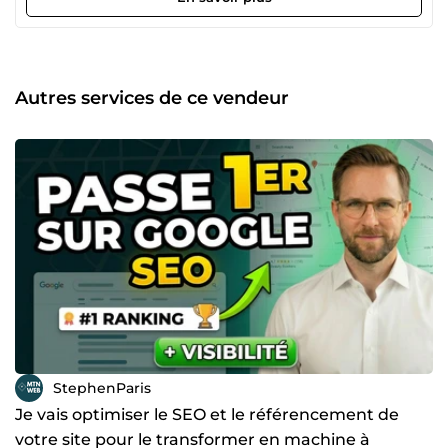
Pourquoi ? 👉 Parce que tout repose sur le message, la
structure et la cohérence. C’est exactement là que
j’interviens. Je vous aide à : ✔ améliorer vos conversions ✔
optimiser vos messages marketing ✔ structurer vos
campagnes ✔ créer des systèmes qui génèrent des
Autres services de ce vendeur
résultats Mes domaines d’expertise : 👉 SEO
(référencement Google) 👉 Google Ads 👉 Meta Ads
(Facebook / Instagram) 👉 Copywriting (pages, pubs,
emails) 👉 tunnels de conversion Mon approche est simple
: 👉 pas de blabla 👉 pas de théorie inutile 👉 uniquement
des éléments pensés pour performer Chaque projet est
travaillé avec un objectif clair : 👉 obtenir des résultats
mesurables Si vous cherchez quelqu’un pour : 👉 vendre
plus 👉 optimiser vos performances 👉 ou comprendre ce
qui bloque Vous êtes au bon endroit. 📩 N’hésitez pas à
m’envoyer un message avant de commander. Je vous dirai
honnêtement si je peux vous aider.
StephenParis
Je vais optimiser le SEO et le référencement de
votre site pour le transformer en machine à