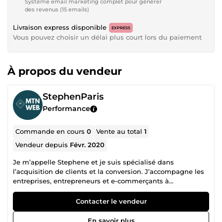
Système email marketing complet pour générer
des revenus (15 emails)
Livraison express disponible
EXPRESS
Vous pouvez choisir un délai plus court lors du paiement
À propos du vendeur
StephenParis
Performance
Commande en cours
0
Vente au total
1
Vendeur depuis
Févr. 2020
Je m’appelle Stephene et je suis spécialisé dans
l’acquisition de clients et la conversion. J’accompagne les
entreprises, entrepreneurs et e-commerçants à
transformer leur trafic en résultats concrets grâce à des
stratégies centrées sur un objectif simple : 👉 vendre.
Contacter le vendeur
Aujourd’hui, beaucoup ont : du trafic des publicités des
sites Mais peu obtiennent réellement des résultats.
En savoir plus