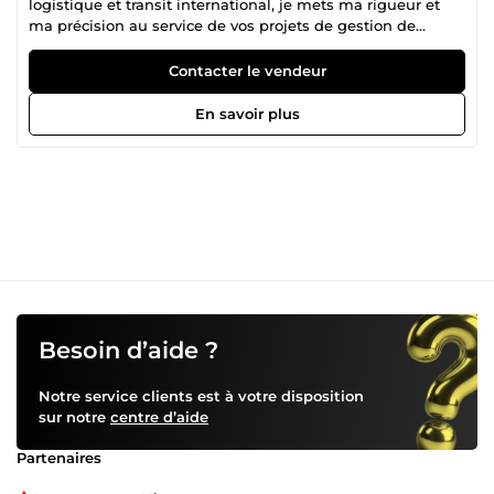
logistique et transit international, je mets ma rigueur et
ma précision au service de vos projets de gestion de
données. Pourquoi me confier vos missions ? Maîtrise
d'Excel : Je structure et nettoie vos données pour les
Contacter le vendeur
rendre exploitables immédiatement. Confidentialité &amp;
Rapidité : Respect strict des délais et de la sécurité de vos
En savoir plus
informations. Mon objectif : vous libérer des tâches
chronophages avec un résultat professionnel et soigné.
Discutons de votre projet !
Besoin d’aide ?
Notre service clients est à votre disposition
sur notre
centre d’aide
Partenaires