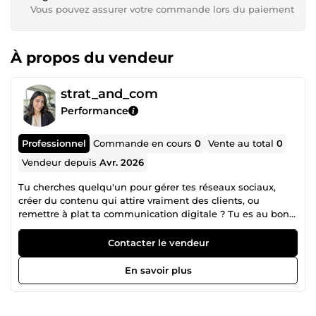
Vous pouvez assurer votre commande lors du paiement
À propos du vendeur
strat_and_com
Performance
Professionnel
Commande en cours
0
Vente au total
0
Vendeur depuis
Avr. 2026
Tu cherches quelqu'un pour gérer tes réseaux sociaux,
créer du contenu qui attire vraiment des clients, ou
remettre à plat ta communication digitale ? Tu es au bon
endroit. Je suis Léa, community manager et consultante
en marketing freelance. Diplômée d'un double master de
Contacter le vendeur
Grenoble École de Management (GEM), j'ai travaillé en
marketing pour des marques comme Danone et Aoste
En savoir plus
avant de me lancer à mon compte. Aujourd'hui,
j'accompagne des entrepreneurs, commerçants et petites
structures qui veulent une présence en ligne sérieuse,