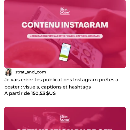
touche à ta communication digitale. 3. POURQUOI ME
FAIRE CONFIANCE Formation grande école en marketing
(GEM - double master) Expérience en entreprise chez
Danone et Aoste Maîtrise des outils : Canva, CapCut, Meta
Business Suite, Metricool, Notion Approche stratégique et
créative, pas seulement opérationnelle Disponible, réactive
et transparente sur les résultats Tu as un projet ou une
question ? Envoie-moi un message, je réponds
rapidement. Un premier échange de 30 minutes est offert
pour qu'on puisse voir si on est faits pour travailler
ensemble.
strat_and_com
Je vais créer tes publications Instagram prêtes à
poster : visuels, captions et hashtags
À partir de 150,53 $US