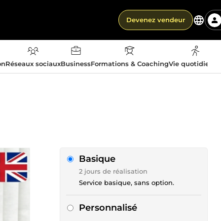
Devenez vendeur
on
Réseaux sociaux
Business
Formations & Coaching
Vie quotidienn
Basique
2 jours de réalisation
Service basique, sans option.
Personnalisé