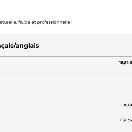
elle, fluide et professionnelle !
nçais/anglais
18,82 
+ 18,8
+ 31,3