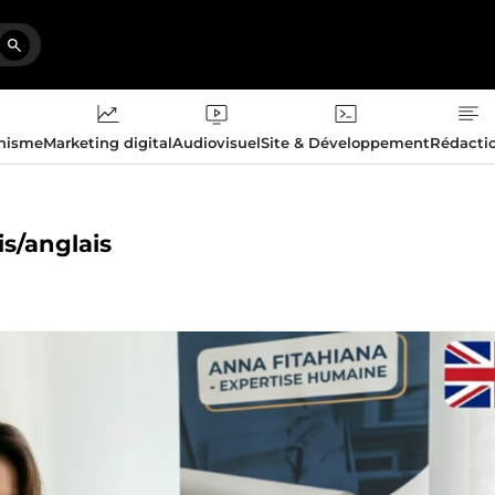
phisme
Marketing digital
Audiovisuel
Site & Développement
Rédacti
is/anglais