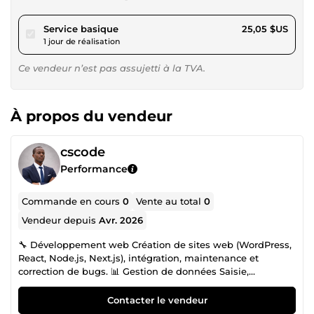
pour 23,09 $US
Service basique
25,05 $US
1 jour de réalisation
Ce vendeur n’est pas assujetti à la TVA.
À propos du vendeur
cscode
Performance
Commande en cours
0
Vente au total
0
Vendeur depuis
Avr. 2026
🔧 Développement web Création de sites web (WordPress,
React, Node.js, Next.js), intégration, maintenance et
correction de bugs. 📊 Gestion de données Saisie,
nettoyage, organisation Excel/Google Sheets, conversion
PDF en tableaux exploitables. ⚡ Pourquoi moi ? Licence en
Contacter le vendeur
Informatique de Gestion · Livraison dans les délais