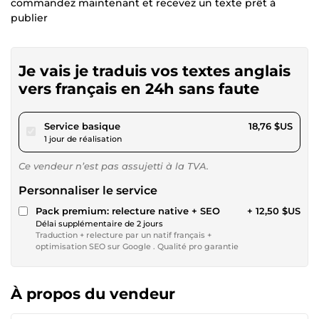
commandez maintenant et recevez un texte prêt à
publier
Je vais je traduis vos textes anglais
vers français en 24h sans faute
pour 17,28 $US
Service basique
18,76 $US
1 jour de réalisation
Ce vendeur n’est pas assujetti à la TVA.
Personnaliser le service
Pack premium: relecture native + SEO
+ 12,50 $US
Délai supplémentaire de 2 jours
Traduction + relecture par un natif français +
optimisation SEO sur Google . Qualité pro garantie
À propos du vendeur