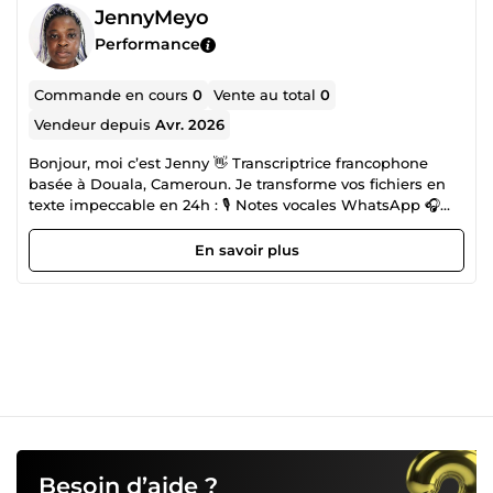
JennyMeyo
Performance
Commande en cours
0
Vente au total
0
Vendeur depuis
Avr. 2026
Bonjour, moi c’est Jenny 👋 Transcriptrice francophone
basée à Douala, Cameroun. Je transforme vos fichiers en
texte impeccable en 24h : 🎙️ Notes vocales WhatsApp 🎧
Interviews &amp; Podcasts 📹 Vidéos YouTube, Réunions
Zoom 📞 Appels téléphoniques enregistrés Mes 3 garanties
En savoir plus
: ✅ Zéro faute d’orthographe ✅ Mise en page Word propre,
prête à publier ✅ Confidentialité 100% - Vos données sont
supprimées après livraison Délai express 24h inclus.
Confiez-moi vos audios en toute sérénité.
Besoin d’aide ?