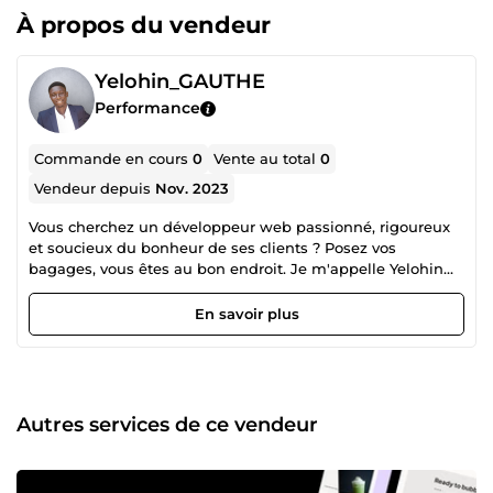
À propos du vendeur
Yelohin_GAUTHE
Performance
Commande en cours
0
Vente au total
0
Vendeur depuis
Nov. 2023
Vous cherchez un développeur web passionné, rigoureux
et soucieux du bonheur de ses clients ? Posez vos
bagages, vous êtes au bon endroit. Je m'appelle Yelohin
GAUTHE, et je suis analyste programmeur de formation.
Cela signifie que je peux analyser vos besoins et travailler
En savoir plus
en étroite collaboration avec vous pour construire des
solutions efficaces et très adaptées à vos exigences. J'ai
une bonne connaissance des langages de programmation
informatique dont php, JavaScript, Laravel et de
l'administration de bases de données avec Mysql, ce qui
Autres services de ce vendeur
me permettra de mener à bien vos projets web. J'ai
également une bonne connaissance du référencement, ce
qui est un atout pour développer des solutions pour mes