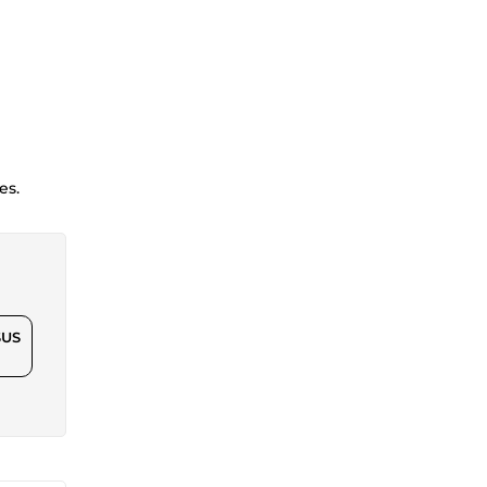
es.
$US