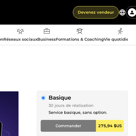
Devenez vendeur
on
Réseaux sociaux
Business
Formations & Coaching
Vie quotidienn
Basique
30 jours de réalisation
Service basique, sans option.
Commander
275,94 $US