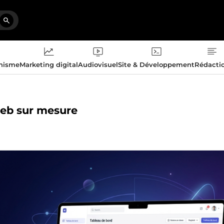
phisme
Marketing digital
Audiovisuel
Site & Développement
Rédacti
web sur mesure