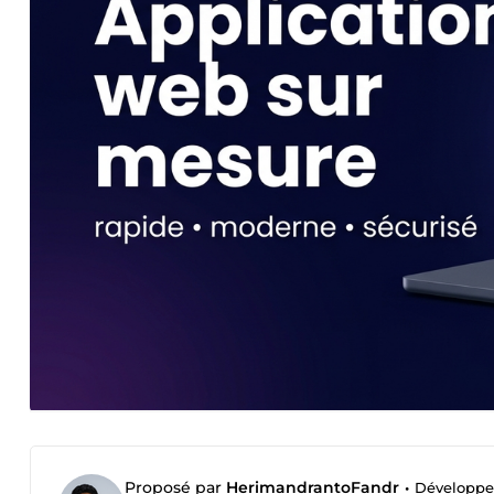
Proposé par
HerimandrantoFandr
•
Développeu