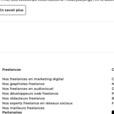
design, application adnroid - Mon objectif : livrer un travail propr
 collaborer sur des projets.
En savoir plus
Freelances
Nos freelances en marketing digital
C
Nos graphistes freelance
N
Nos freelances en audiovisuel
D
Nos développeurs web freelance
P
Nos rédacteurs freelance
B
Nos experts freelance en réseaux sociaux
Nos meilleurs freelances
Partenaires