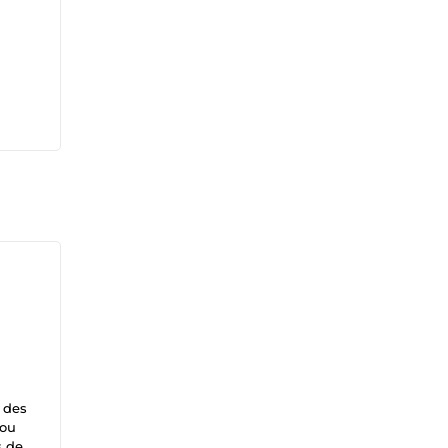
s des
 ou
s de