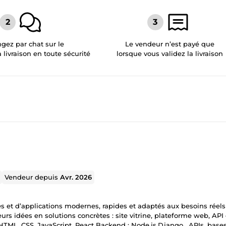
gez par chat sur le
Le vendeur n’est payé que
a livraison en toute sécurité
lorsque vous validez la livraison
Vendeur depuis
Avr. 2026
es et d’applications modernes, rapides et adaptés aux besoins réel
leurs idées en solutions concrètes : site vitrine, plateforme web, API
 HTML, CSS, JavaScript, React Backend : Node.js,Django , APIs, base