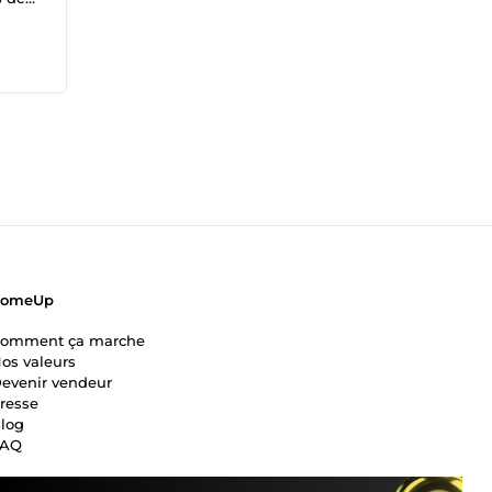
e,
ComeUp
omment ça marche
os valeurs
evenir vendeur
resse
log
FAQ