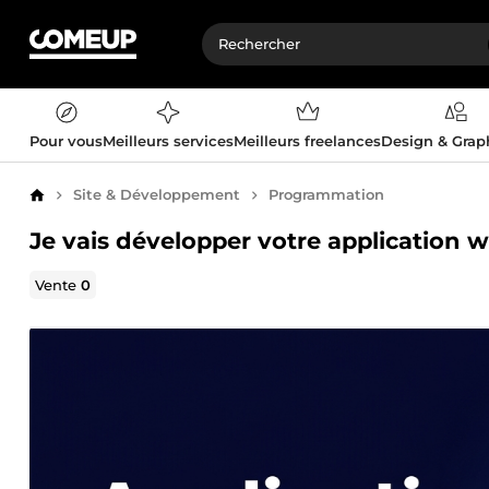
Pour vous
Meilleurs services
Meilleurs freelances
Design & Gra
Site & Développement
Programmation
Accueil
Je vais développer votre application 
Vente
0