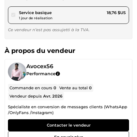
pour 17,28 $US
Service basique
18,76 $US
1 jour de réalisation
Ce vendeur n’est pas assujetti à la TVA.
À propos du vendeur
Avocex56
Performance
Commande en cours
0
Vente au total
0
Vendeur depuis
Avr. 2026
Spécialiste en conversion de messages clients (WhatsApp
/OnlyFans /Instagram)
Contacter le vendeur
En savoir plus