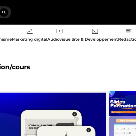
phisme
Marketing digital
Audiovisuel
Site & Développement
Rédacti
tion/cours