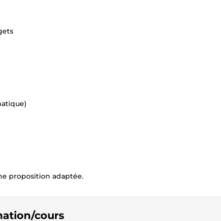
gets
matique)
e proposition adaptée.
rmation/cours