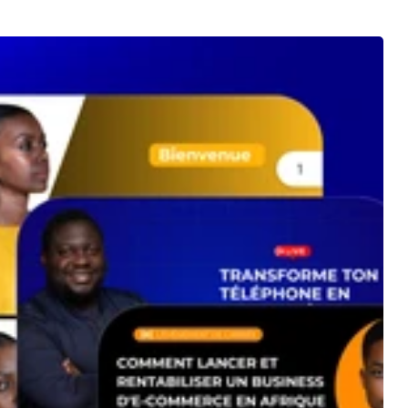
de la
o