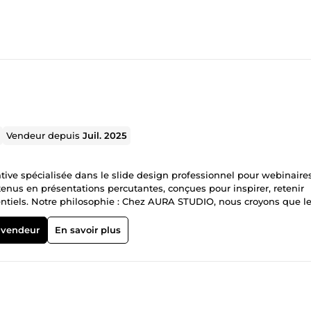
Vendeur depuis
Juil. 2025
e spécialisée dans le slide design professionnel pour webinaires
tenus en présentations percutantes, conçues pour inspirer, retenir
nentiels. Notre philosophie : Chez AURA STUDIO, nous croyons que l
sthétique. Chaque slide est pensé pour : Guider l’attention,
 des présentations
 vendeur
En savoir plus
llenges de 3 ou 5 jours Chaque projet est réalisé sur mesure, en
on et vos objectifs de conversion. Notre approche : • Stratégie et d
re : votre contenu est hiérarchisé pour une meilleure compréhension.
0 % modifiable. • Accompagnement personnalisé : de la conception à
se Canva éprouvée → Créativité orientée performance → Respect de
sfaction complète du client Nous avons accompagné de nombreux co