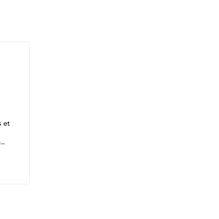
 et
e
esign
 •
 la
s
achs,