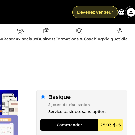
Devenez vendeur
on
Réseaux sociaux
Business
Formations & Coaching
Vie quotidienn
Basique
5 jours de réalisation
Service basique, sans option.
Commander
25,03 $US