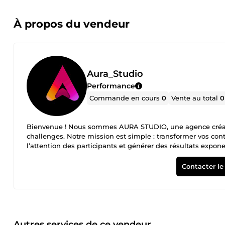
À propos du vendeur
Aura_Studio
Performance
Commande en cours
0
Vente au total
0
Bienvenue ! Nous sommes AURA STUDIO, une agence créativ
challenges. Notre mission est simple : transformer vos con
l’attention des participants et générer des résultats expo
design est un levier de performance, pas seulement une question d’e
Clarifier votre message, Renforcer votre impact visuel et émotionnel. Ce que nous faisons : Nous concevons
Contacter le
Canva haut de gamme pour : Webinaires et masterclass Cha
respectant votre identité visuelle, votre ton de communicati
unifiés : chaque visuel sert votre message. • Structure clai
Design professionnel sur Canva : simple, accessible et 10
mise en ligne. Pourquoi choisir AURA STUDIO ? → Experti
délais et communication fluide → Révisions jusqu’à sati
Autres services de ce vendeur