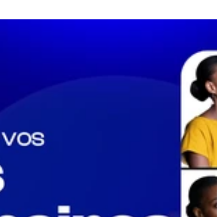
ce visuelle cohérente et impactante à leur audience. Prêt à donner 
ant pour échanger à propos de votre projet. Visitez notre portfoli