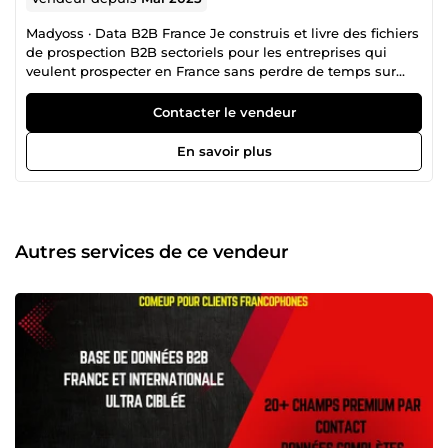
Madyoss · Data B2B France Je construis et livre des fichiers
de prospection B2B sectoriels pour les entreprises qui
veulent prospecter en France sans perdre de temps sur
des données obsolètes. CE QUE JE FAIS Fichiers B2B prêts
à l'emploi par secteur : Immobilier, syndics de copropriété,
Contacter le vendeur
bailleurs investisseurs, professionnels de santé, dentistes,
énergies renouvelables, coiffure et beauté, e-
En savoir plus
commerçants, transporteurs routiers, et d'autres niches sur
demande. Chaque fichier : décideur identifié, numéro
professionnel actif, données fraîches mises à jour il y a
moins de 12 mois. Format Excel professionnel, import
direct dans tout CRM. Extraction sur-mesure disponible :
Autres services de ce vendeur
n'importe quelle cible B2B active en France, n'importe
quelle zone géographique. POURQUOI MES FICHIERS 16
ans d'expérience en gestion d'entreprises — je sais
exactement ce dont un commercial a besoin pour
prospecter. Infrastructure data propriétaire : sources
officielles françaises et bases B2B professionnelles. Pas de
données revendues de seconde main. Fraîcheur garantie :
98% des contacts mis à jour il y a moins de 12 mois sur la
majorité des fichiers. DÉLAI ET LIVRAISON Fichiers
catalogue : livraison sous quelques minutes. Fichiers sur-