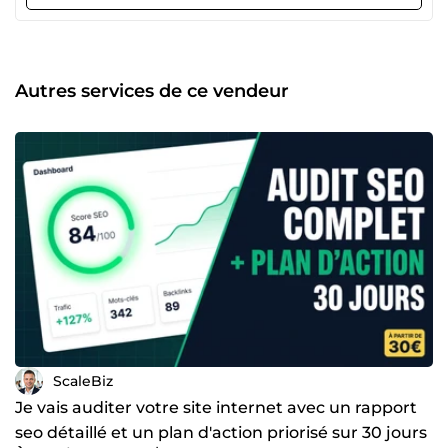
marchands. Ce que je fais concrètement : SEO e-
commerce : architecture sémantique, maillage interne,
schema markup, audit technique, optimisation de contenu
à grande échelle Développement Shopify &amp;
WooCommerce : thèmes custom en Liquid/PHP,
Autres services de ce vendeur
intégrations API, features sur-mesure, performance
Développement web : Next.js / React, Node.js, Python, API
REST &amp; GraphQL, SQL — du MVP au SaaS complet
Automatisation IA : Google Apps Script + API Claude pour
générer et optimiser du contenu en masse Création de
SaaS : j'ai lancé mes propres outils — je maîtrise la stack
complète du back au front Stack technique : Next.js · React
· Node.js · Python · PHP · Liquid · GraphQL · REST API ·
MySQL · WordPress · Shopify Mes réalisations : pilotify.fr —
SaaS de gestion Shopify par IA seo-rank-analyzer.fr — Outil
d'analyse SEO woowriter.fr — Génération de fiches
produits IA pour WooCommerce Ce qui me différencie : Je
suis à la fois développeur et e-commerçant. Chaque
solution que je propose, je l'ai testée en conditions réelles.
Pas de blabla. Des livrables concrets, des résultats
ScaleBiz
mesurables.
Je vais auditer votre site internet avec un rapport
seo détaillé et un plan d'action priorisé sur 30 jours