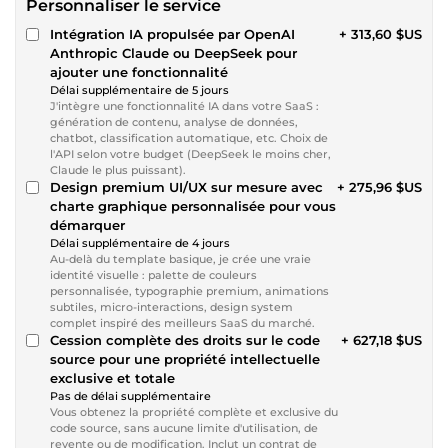
Personnaliser le service
Intégration IA propulsée par OpenAI
+ 313,60 $US
Anthropic Claude ou DeepSeek pour
ajouter une fonctionnalité
Délai supplémentaire de 5 jours
J'intègre une fonctionnalité IA dans votre SaaS :
génération de contenu, analyse de données,
chatbot, classification automatique, etc. Choix de
l'API selon votre budget (DeepSeek le moins cher,
Claude le plus puissant).
Design premium UI/UX sur mesure avec
+ 275,96 $US
charte graphique personnalisée pour vous
démarquer
Délai supplémentaire de 4 jours
Au-delà du template basique, je crée une vraie
identité visuelle : palette de couleurs
personnalisée, typographie premium, animations
subtiles, micro-interactions, design system
complet inspiré des meilleurs SaaS du marché.
Cession complète des droits sur le code
+ 627,18 $US
source pour une propriété intellectuelle
exclusive et totale
Pas de délai supplémentaire
Vous obtenez la propriété complète et exclusive du
code source, sans aucune limite d'utilisation, de
revente ou de modification. Inclut un contrat de