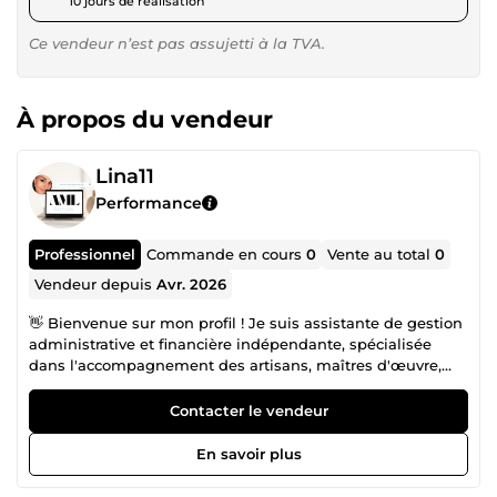
10 jours de réalisation
Ce vendeur n’est pas assujetti à la TVA.
À propos du vendeur
Lina11
Performance
Professionnel
Commande en cours
0
Vente au total
0
Vendeur depuis
Avr. 2026
👋 Bienvenue sur mon profil ! Je suis assistante de gestion
administrative et financière indépendante, spécialisée
dans l'accompagnement des artisans, maîtres d'œuvre,
architectes et TPE au quotidien. Depuis plusieurs années,
j'aide des professionnels à gagner du temps sur leur
Contacter le vendeur
gestion administrative, à ne rater aucune opportunité de
marché, et à avoir des documents impeccables, sans
En savoir plus
stress. 🎯 Ce que je peux faire pour vous : Réponses aux
appels d'offres &amp; marchés publics Analyse du DCE,