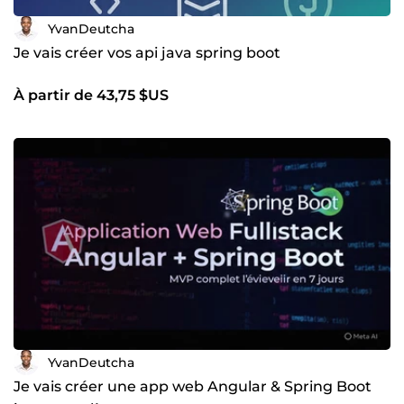
pour être un partenaire de votre succès. Je suis disponible
YvanDeutcha
pour des échanges en direct (partage d'écran, appels) afin
de discuter de vos défis techniques et de la meilleure
Je vais créer vos api java spring boot
façon de les relever. Prêt à lancer votre projet ? Contactez-
moi pour en discuter !
À partir de 43,75 $US
YvanDeutcha
Je vais créer une app web Angular & Spring Boot