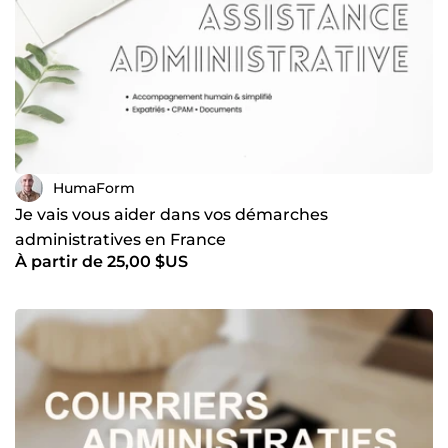
communication claire, en français ou en anglais • approche
structurée et réactive • confidentialité garantie 📩 Discutons
simplement de votre besoin et voyons ensemble comment
HumaForm peut vous accompagner. 🌍 huma-form.fr ✉️
contact@huma-form.fr
HumaForm
Je vais vous aider dans vos démarches
administratives en France
À partir de 25,00 $US