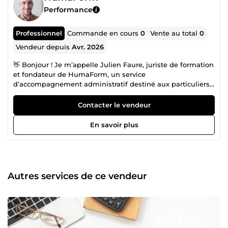
Performance
Professionnel
Commande en cours
0
Vente au total
0
Vendeur depuis
Avr. 2026
👋 Bonjour ! Je m’appelle Julien Faure, juriste de formation
et fondateur de HumaForm, un service
d’accompagnement administratif destiné aux particuliers,
expatriés, indépendants et petites structures. Mon objectif
est simple : rendre vos démarches administratives plus
Contacter le vendeur
claires, plus fluides et moins stressantes. J’interviens avec
rigueur, réactivité et discrétion pour vous accompagner
En savoir plus
dans l’organisation, la compréhension et le suivi de vos
démarches administratives françaises. ✅ Ce que je peux
vous aider à faire : • démarches administratives françaises •
accompagnement pour expatriés et nouveaux arrivants •
rédaction et compréhension de courriers administratifs •
Autres services de ce vendeur
création de micro-entreprise et formalités administratives •
organisation et suivi documentaire • aide administrative à
distance 🤝 Pourquoi faire appel à moi : • expérience en
environnement juridique et administratif •
accompagnement humain et personnalisé •