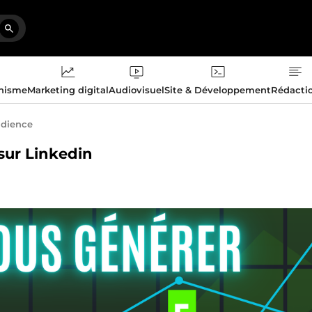
phisme
Marketing digital
Audiovisuel
Site & Développement
Rédacti
udience
 sur Linkedin