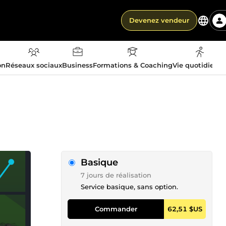
Devenez vendeur
on
Réseaux sociaux
Business
Formations & Coaching
Vie quotidienn
Basique
7 jours de réalisation
Service basique, sans option.
Commander
62,51 $US