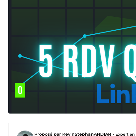
Proposé par
KevinStephanANDIAR
•
Expert en