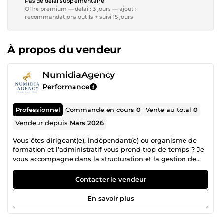
Pas de délai supplémentaire
Offre premium — délai : 3 jours — ajout :
recommandations outils + suivi 15 jours
À propos du vendeur
NumidiaAgency
Performance
Professionnel
Commande en cours
0
Vente au total
0
Vendeur depuis
Mars 2026
Vous êtes dirigeant(e), indépendant(e) ou organisme de
formation et l’administratif vous prend trop de temps ? Je
vous accompagne dans la structuration et la gestion de
votre administratif pour vous permettre de vous concentrer
sur votre cœur de métier. 🔹 Gestion devis et factures 🔹
Contacter le vendeur
Relances impayés 🔹 Organisation et classement de
documents 🔹 Mise en place ou optimisation de votre suivi
En savoir plus
(Excel, Google Sheets, CRM) 🔹 Support administratif
ponctuel ou mensuel Mon approche est structurée,