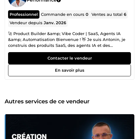
Professionnel
Commande en cours
0
Ventes au total
6
Vendeur depuis
Janv. 2026
🚀 Product Builder &amp; Vibe Coder | SaaS, Agents IA
&amp; Automatisation Bienvenue ! 👋 Je suis Antonin, je
construis des produits SaaS, des agents IA et des
automatisations via le Vibe Coding. Je transforme vos
idées en outils fonctionnels, rapidement, sans équipe
Contacter le vendeur
technique ni budget d'agence. 💡 Le Vibe Coding, c'est
quoi ? Une méthode de build assistée par IA qui permet
En savoir plus
de passer de l'idée au produit en ligne en quelques jours
— là où une agence prendrait 6 mois. Pas de complexité
inutile. Pas de sur-ingénierie. Un produit qui tourne dès la
première version. 🛠 Ce que je construis pour vous MVP
SaaS complets — de l'idée aux premiers utilisateurs
Autres services de ce vendeur
Agents IA sur mesure — service client, traitement de
données, reporting Automatisations de process —
éliminez les tâches répétitives Dashboards analytics IA —
visualisez vos données, prenez de meilleures décisions
Landing pages — validez votre idée avant de construire ✅
Pourquoi travailler avec moi ? Délais respectés, livrables