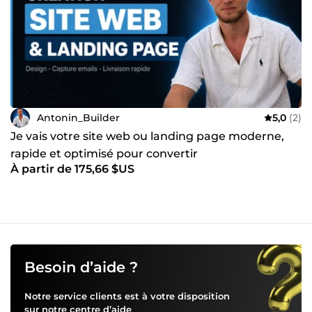
concrets Communication claire à chaque étape Résultats
testables dès les premières versions Aucune promesse
irréaliste Pour qui ? Entrepreneurs &amp; freelances
Startups &amp; porteurs de projets PME souhaitant
automatiser leurs process Profils non techniques avec une
idée concrète 👉 Contactez-moi avant commande pour
vérifier ensemble la faisabilité de votre projet. Je réponds
rapidement.
Antonin_Builder
5,0
(2)
Je vais votre site web ou landing page moderne,
rapide et optimisé pour convertir
À partir de 175,66 $US
Besoin d’aide ?
Notre service clients est à votre disposition
sur notre
centre d’aide