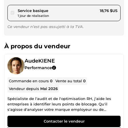
pour 17,28 $US
Service basique
18,76 $US
1 jour de réalisation
Ce vendeur n’est pas assujetti à la TVA.
À propos du vendeur
AudeKIENE
Performance
Commande en cours
0
Vente au total
0
Vendeur depuis
Mai 2026
Spécialiste de l'audit et de l'optimisation RH, j'aide les
entreprises à identifier leurs points de blocage. Qu'il
s'agisse d'analyser votre marque employeur ou de
structurer vos processus internes, je transforme mes
diagnostics en outils concrets et digitaux. Mon approche
Contacter le vendeur
combine la rigueur d'un MBA et la réalité du terrain.