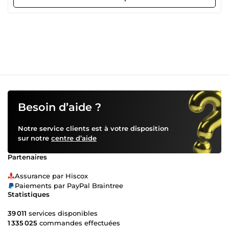
romantique, professionnel…). ⏱️ Travail rapide et soigné 📩
Disponible et à l’écoute N’hésitez pas à me contacter, je
suis là pour vous aider 👍
Besoin d’aide ?
Notre service clients est à votre disposition
sur notre
centre d’aide
Partenaires
Assurance par Hiscox
Paiements par PayPal Braintree
Statistiques
39 011
services disponibles
1 335 025
commandes effectuées