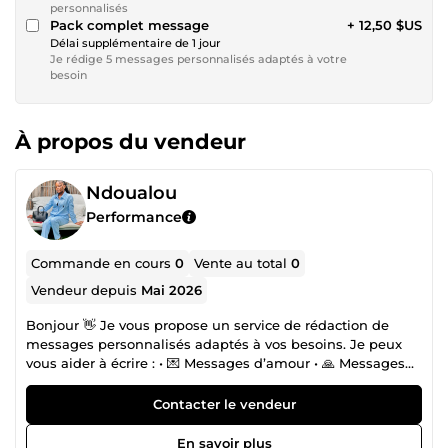
personnalisés
Pack complet message
+ 12,50 $US
Délai supplémentaire de 1 jour
Je rédige 5 messages personnalisés adaptés à votre
besoin
À propos du vendeur
Ndoualou
Performance
Commande en cours
0
Vente au total
0
Vendeur depuis
Mai 2026
Bonjour 👋 Je vous propose un service de rédaction de
messages personnalisés adaptés à vos besoins. Je peux
vous aider à écrire : • 💌 Messages d’amour • 🙏 Messages
d’excuse • 📱 Publications pour Facebook et réseaux
sociaux • 💬 Réponses à des clients ou à des proches Je
Contacter le vendeur
rédige des textes simples, clairs et adaptés à chaque
situation, avec le ton que vous souhaitez (gentil, sérieux,
En savoir plus