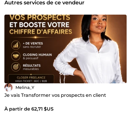
Autres services de ce vendeur
persuasive sans être agressive ✔ Écoute active et
compréhension des besoins ✔ Objectif : convertir plus de
prospects en clients fidèles Je m’adapte à votre offre et à
votre méthode de vente afin d’obtenir les meilleurs
résultats possibles. 📩 Contactez-moi avant commande
pour discuter de votre projet et de vos objectifs.
Melina_Y
Je vais Transformer vos prospects en client
À partir de 62,71 $US