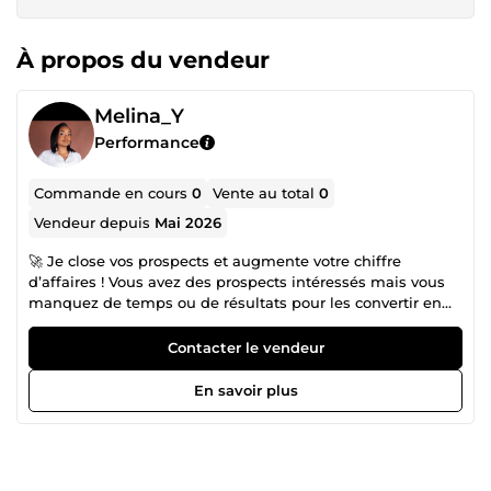
À propos du vendeur
Melina_Y
Performance
Commande en cours
0
Vente au total
0
Vendeur depuis
Mai 2026
🚀 Je close vos prospects et augmente votre chiffre
d’affaires ! Vous avez des prospects intéressés mais vous
manquez de temps ou de résultats pour les convertir en
clients ? Je vous aide à transformer vos appels et
messages en ventes concrètes grâce à un closing humain,
Contacter le vendeur
structuré et efficace. ✅ Ce que je propose : Qualification
des prospects Prise de rendez-vous Closing par appel ou
En savoir plus
message Relance des leads froids Suivi client
professionnel Optimisation du taux de conversion 🎯 Pour
qui ? Coaches Formateurs Freelances Agences
Infopreneurs Business en ligne 💼 Pourquoi travailler avec
moi ? ✔ Communication professionnelle ✔ Approche