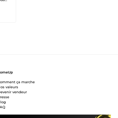
 aux
ComeUp
omment ça marche
os valeurs
evenir vendeur
resse
log
FAQ