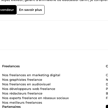
e contente pas de faire du design, je crée des contenus qui parlent
 vendeur
En savoir plus
Freelances
Nos freelances en marketing digital
C
Nos graphistes freelance
N
Nos freelances en audiovisuel
D
Nos développeurs web freelance
P
Nos rédacteurs freelance
B
Nos experts freelance en réseaux sociaux
Nos meilleurs freelances
Partenaires