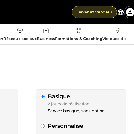
Devenez vendeur
on
Réseaux sociaux
Business
Formations & Coaching
Vie quotidienn
Basique
2 jours de réalisation
Service basique, sans option.
Personnalisé