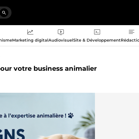
phisme
Marketing digital
Audiovisuel
Site & Développement
Rédacti
t
pour votre business animalier