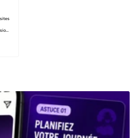
sites
sion