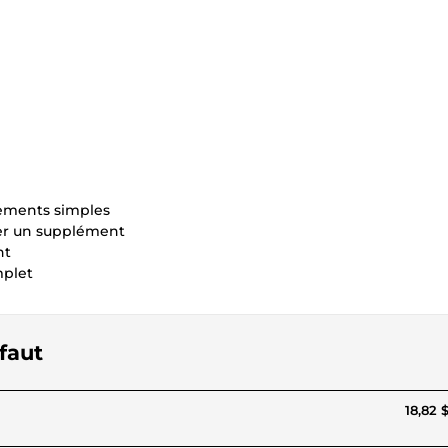
tements simples
er un supplément
nt
mplet
 faut
18,82 