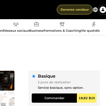
Devenez vendeur
on
Réseaux sociaux
Business
Formations & Coaching
Vie quotidienn
Basique
2 jours de réalisation
Service basique, sans option.
Commander
18,82 $US