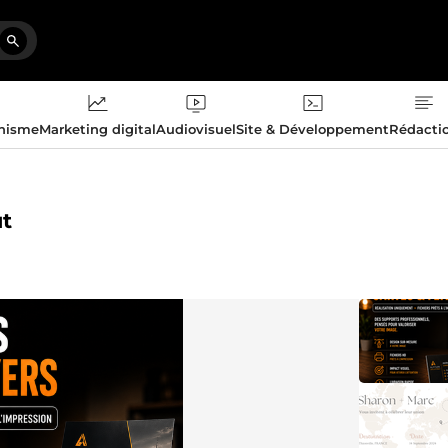
phisme
Marketing digital
Audiovisuel
Site & Développement
Rédacti
ut