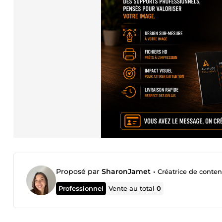
Proposé par
SharonJamet
•
Créatrice de conte
Professionnel
Vente au total
0